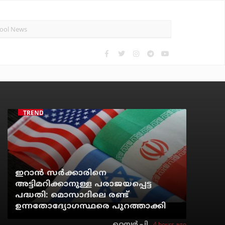
TRENDING
ഇറാന്‍ സര്‍ക്കാരിനെ
അട്ടിമറിക്കാനുള്ള പരാജയപ്പെട്ട
പദ്ധതി: മൊസാദിലെ രണ്ട്
ഉന്നതോദ്യോഗസ്ഥരെ പുറത്താക്കി
4 hours ago
റെന്വര്‍ പി