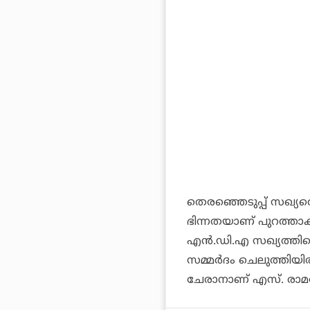
തെരഞ്ഞെടുപ്പ് സഖ്യത
ഭിന്നതയാണ് പുറത്താക്
എന്‍.ഡി.എ സഖ്യത്തി
സമ്മര്‍ദം ചെലുത്തിയി
ചേരാനാണ് എസ്. രാമദോസ്