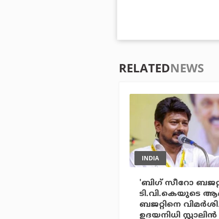
RELATED
NEWS
INDIA
'ബിഗ് സീറോ ബജറ്റ
ടി.വി.കെയുടെ ആദ
ബജറ്റിനെ വിമര്‍ശിച്
ഉദയനിധി സ്റ്റാലിന്‍