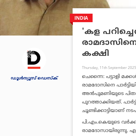
INDIA
'കള പറിച്ചെ
രാമദാസിനെ പ
കക്ഷി
Thursday, 11th September 2025
ചെന്നൈ: പട്ടാളി മക്ക
ഡൂള്‍ന്യൂസ് ഡെസ്‌ക്
രാമദോസിനെ പാര്‍ട്ടിയില
അന്‍പുമണിയുടെ പി
പുറത്താക്കിയത്. പാര്‍ട്ട
ചൂണ്ടിക്കാട്ടിയാണ് നടപ
പി.എം.കെയുടെ വര്‍ക്ക
രാമദോസായിരുന്നു. എന്ന