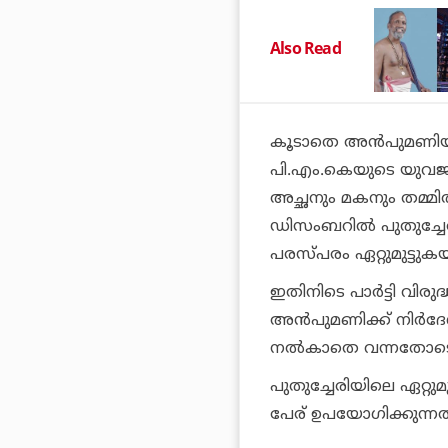
Also Read
കൂടാതെ അന്‍പുമണിയു
പി.എം.കെയുടെ യുവജന
അച്ഛനും മകനും തമ്മില്‍
ഡിസംബറില്‍ പുതുച്ചേര
പരസ്പരം ഏറ്റുമുട്ടുകയ
ഇതിനിടെ പാര്‍ട്ടി വിര
അന്‍പുമണിക്ക് നിര്‍ദേ
നല്‍കാതെ വന്നതോടെയ
പുതുച്ചേരിയിലെ ഏറ്റു
പേര് ഉപയോഗിക്കുന്നതി