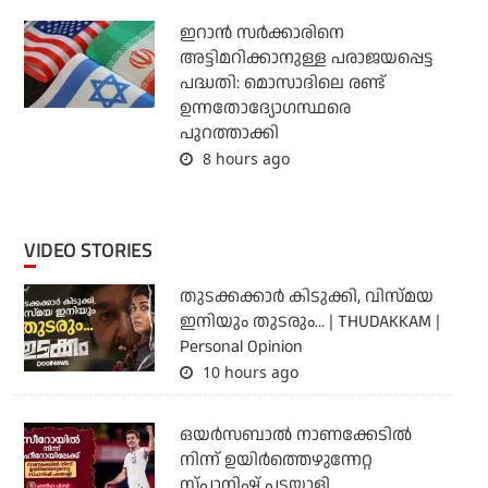
ഇറാന്‍ സര്‍ക്കാരിനെ
അട്ടിമറിക്കാനുള്ള പരാജയപ്പെട്ട
പദ്ധതി: മൊസാദിലെ രണ്ട്
ഉന്നതോദ്യോഗസ്ഥരെ
പുറത്താക്കി
8 hours ago
VIDEO STORIES
തുടക്കക്കാര്‍ കിടുക്കി, വിസ്മയ
ഇനിയും തുടരും... | THUDAKKAM |
Personal Opinion
10 hours ago
ഒയര്‍സബാൽ നാണക്കേടിൽ
നിന്ന് ഉയിർത്തെഴുന്നേറ്റ
സ്പാനിഷ് പടയാളി