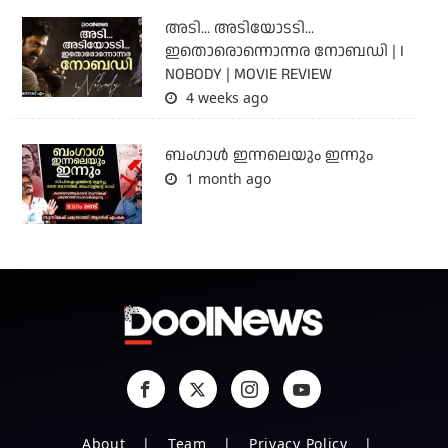
അടി... അടിയോടടി...
ഇതൊരൊന്നൊന്നര നോബഡി | I
NOBODY | MOVIE REVIEW
4 weeks ago
ബംഗാള്‍ ഇന്നലെയും ഇന്നും
1 month ago
About
Team
Privacy Policy