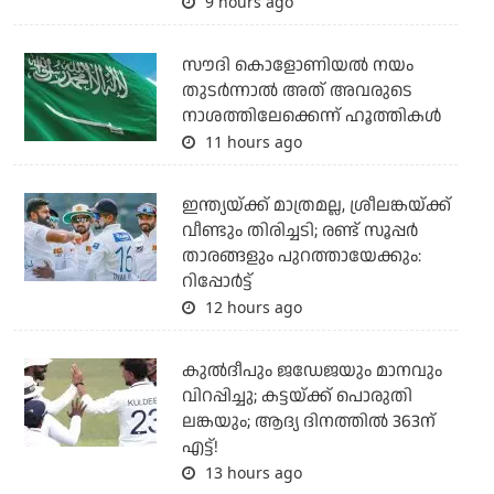
9 hours ago
സൗദി കൊളോണിയല്‍ നയം
തുടര്‍ന്നാല്‍ അത് അവരുടെ
നാശത്തിലേക്കെന്ന് ഹൂത്തികള്‍
11 hours ago
ഇന്ത്യയ്ക്ക് മാത്രമല്ല, ശ്രീലങ്കയ്ക്ക്
വീണ്ടും തിരിച്ചടി; രണ്ട് സൂപ്പര്‍
താരങ്ങളും പുറത്തായേക്കും:
റിപ്പോര്‍ട്ട്
12 hours ago
കുല്‍ദീപും ജഡേജയും മാനവും
വിറപ്പിച്ചു; കട്ടയ്ക്ക് പൊരുതി
ലങ്കയും; ആദ്യ ദിനത്തില്‍ 363ന്
എട്ട്!
13 hours ago