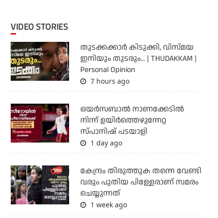
VIDEO STORIES
തുടക്കക്കാര്‍ കിടുക്കി, വിസ്മയ
ഇനിയും തുടരും... | THUDAKKAM |
Personal Opinion
7 hours ago
ഒയര്‍സബാൽ നാണക്കേടിൽ
നിന്ന് ഉയിർത്തെഴുന്നേറ്റ
സ്പാനിഷ് പടയാളി
1 day ago
കേന്ദ്രം തിരുത്തുക തന്നെ വേണ്ടി
വരും പുതിയ പിള്ളേരാണ് സമരം
ചെയ്യുന്നത്
1 week ago