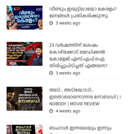
വീണ്ടും ഇരുട്ടിലായോ കേരളം?
ജനങ്ങൾ പ്രതികരിക്കുന്നു
3 weeks ago
23 വർഷത്തിന് ശേഷം
കോഴിക്കോട് മെഡിക്കൽ
കോളേജ് എസ്.എഫ്.ഐ
തിരിച്ചുപിടിച്ചത് എങ്ങനെ?
3 weeks ago
അടി... അടിയോടടി...
ഇതൊരൊന്നൊന്നര നോബഡി | I
NOBODY | MOVIE REVIEW
4 weeks ago
ബംഗാള്‍ ഇന്നലെയും ഇന്നും