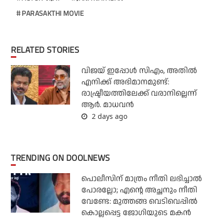
PARASAKTHI MOVIE
RELATED STORIES
വിജയ് ഇപ്പോൾ സിഎം, അതിൽ
എനിക്ക് അഭിമാനമുണ്ട്:
രാഷ്ട്രീയത്തിലേക്ക് വരാനില്ലെന്ന്
ആർ. മാധവൻ
2 days ago
TRENDING ON DOOLNEWS
പൊലീസിന് മാത്രം നീതി ലഭിച്ചാല്‍
പോരല്ലോ; എന്റെ അച്ഛനും നീതി
വേണ്ടേ: മുത്തങ്ങ വെടിവെപ്പില്‍
കൊല്ലപ്പെട്ട ജോഗിയുടെ മകന്‍