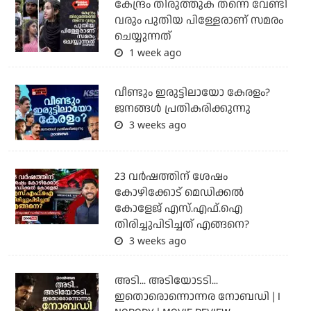
കേന്ദ്രം തിരുത്തുക തന്നെ വേണ്ടി
വരും പുതിയ പിള്ളേരാണ് സമരം
ചെയ്യുന്നത്
1 week ago
വീണ്ടും ഇരുട്ടിലായോ കേരളം?
ജനങ്ങൾ പ്രതികരിക്കുന്നു
3 weeks ago
23 വർഷത്തിന് ശേഷം
കോഴിക്കോട് മെഡിക്കൽ
കോളേജ് എസ്.എഫ്.ഐ
തിരിച്ചുപിടിച്ചത് എങ്ങനെ?
3 weeks ago
അടി... അടിയോടടി...
ഇതൊരൊന്നൊന്നര നോബഡി | I