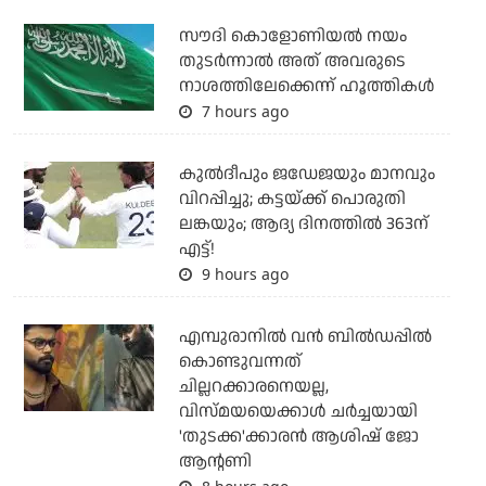
സൗദി കൊളോണിയല്‍ നയം
തുടര്‍ന്നാല്‍ അത് അവരുടെ
നാശത്തിലേക്കെന്ന് ഹൂത്തികള്‍
7 hours ago
കുല്‍ദീപും ജഡേജയും മാനവും
വിറപ്പിച്ചു; കട്ടയ്ക്ക് പൊരുതി
ലങ്കയും; ആദ്യ ദിനത്തില്‍ 363ന്
എട്ട്!
9 hours ago
എമ്പുരാനില്‍ വന്‍ ബില്‍ഡപ്പില്‍
കൊണ്ടുവന്നത്
ചില്ലറക്കാരനെയല്ല,
വിസ്മയയെക്കാള്‍ ചര്‍ച്ചയായി
'തുടക്ക'ക്കാരന്‍ ആശിഷ് ജോ
ആന്റണി