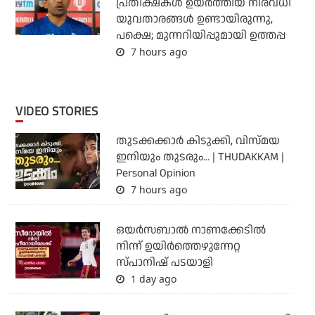
പ്രതീക്ഷകള്‍ ഉയര്‍ത്തിയ നിരവധി
യുവതാരങ്ങള്‍ ഉണ്ടായിരുന്നു,
പക്ഷെ; മുന്നറിയിപ്പുമായി ഉത്തപ്പ
7 hours ago
VIDEO STORIES
തുടക്കക്കാര്‍ കിടുക്കി, വിസ്മയ
ഇനിയും തുടരും... | THUDAKKAM |
Personal Opinion
7 hours ago
ഒയര്‍സബാൽ നാണക്കേടിൽ
നിന്ന് ഉയിർത്തെഴുന്നേറ്റ
സ്പാനിഷ് പടയാളി
1 day ago