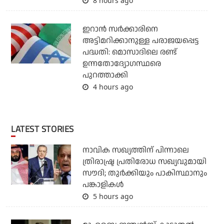
8 hours ago
ഇറാന്‍ സര്‍ക്കാരിനെ
അട്ടിമറിക്കാനുള്ള പരാജയപ്പെട്ട
പദ്ധതി: മൊസാദിലെ രണ്ട്
ഉന്നതോദ്യോഗസ്ഥരെ
പുറത്താക്കി
4 hours ago
LATEST STORIES
നാവിക സഖ്യത്തിന് പിന്നാലെ
ത്രിരാഷ്ട്ര പ്രതിരോധ സഖ്യവുമായി
സൗദി; തുര്‍ക്കിയും പാകിസ്ഥാനും
പങ്കാളികള്‍
5 hours ago