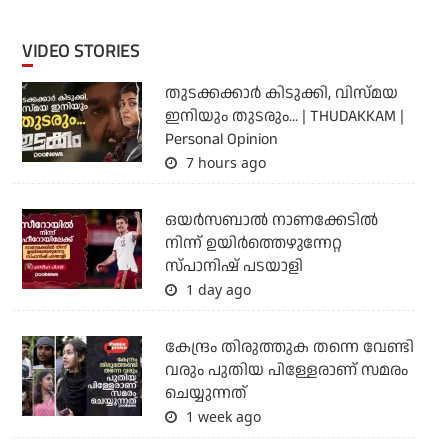
VIDEO STORIES
തുടക്കക്കാര്‍ കിടുക്കി, വിസ്മയ
ഇനിയും തുടരും... | THUDAKKAM |
Personal Opinion
7 hours ago
ഒയര്‍സബാൽ നാണക്കേടിൽ
നിന്ന് ഉയിർത്തെഴുന്നേറ്റ
സ്പാനിഷ് പടയാളി
1 day ago
കേന്ദ്രം തിരുത്തുക തന്നെ വേണ്ടി
വരും പുതിയ പിള്ളേരാണ് സമരം
ചെയ്യുന്നത്
1 week ago