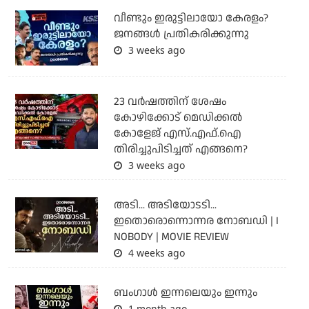
വീണ്ടും ഇരുട്ടിലായോ കേരളം?
ജനങ്ങൾ പ്രതികരിക്കുന്നു
3 weeks ago
23 വർഷത്തിന് ശേഷം
കോഴിക്കോട് മെഡിക്കൽ
കോളേജ് എസ്.എഫ്.ഐ
തിരിച്ചുപിടിച്ചത് എങ്ങനെ?
3 weeks ago
അടി... അടിയോടടി...
ഇതൊരൊന്നൊന്നര നോബഡി | I
NOBODY | MOVIE REVIEW
4 weeks ago
ബംഗാള്‍ ഇന്നലെയും ഇന്നും
1 month ago