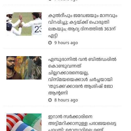
കുല്‍ദീപും ജഡേജയും മാനവും
വിറപ്പിച്ചു; കട്ടയ്ക്ക് പൊരുതി
ലങ്കയും; ആദ്യ ദിനത്തില്‍ 363ന്
എട്ട്!
9 hours ago
എമ്പുരാനില്‍ വന്‍ ബില്‍ഡപ്പില്‍
കൊണ്ടുവന്നത്
ചില്ലറക്കാരനെയല്ല,
വിസ്മയയെക്കാള്‍ ചര്‍ച്ചയായി
'തുടക്ക'ക്കാരന്‍ ആശിഷ് ജോ
ആന്റണി
8 hours ago
ഇറാന്‍ സര്‍ക്കാരിനെ
അട്ടിമറിക്കാനുള്ള പരാജയപ്പെട്ട
പദ്ധതി: മൊസാദിലെ രണ്ട്