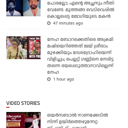
പോരല്ലോ; എന്റെ അച്ഛനും നീതി
വേണ്ടേ: മുത്തങ്ങ വെടിവെപ്പില്‍
കൊല്ലപ്പെട്ട ജോഗിയുടെ മകന്‍
47 minutes ago
നേഹ ബോറക്കെതിരെ അക്രമി
മഷിയെറിഞ്ഞത് ജയ് ശ്രീരാം
മുഴക്കിയും ദേശദ്രോഹിയെന്ന്
വിളിച്ചും; പെല്ലറ്റ് ഗണ്ണിനെ നേരിട്ട
തന്നെ ഭയപ്പെടുത്താനാവില്ലെന്ന്
നേഹ
1 hour ago
VIDEO STORIES
ഒയര്‍സബാൽ നാണക്കേടിൽ
നിന്ന് ഉയിർത്തെഴുന്നേറ്റ