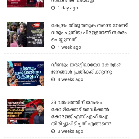
സ്പാനിഷ് പടയാളി
1 day ago
കേന്ദ്രം തിരുത്തുക തന്നെ വേണ്ടി
വരും പുതിയ പിള്ളേരാണ് സമരം
ചെയ്യുന്നത്
1 week ago
വീണ്ടും ഇരുട്ടിലായോ കേരളം?
ജനങ്ങൾ പ്രതികരിക്കുന്നു
3 weeks ago
23 വർഷത്തിന് ശേഷം
കോഴിക്കോട് മെഡിക്കൽ
കോളേജ് എസ്.എഫ്.ഐ
തിരിച്ചുപിടിച്ചത് എങ്ങനെ?
3 weeks ago