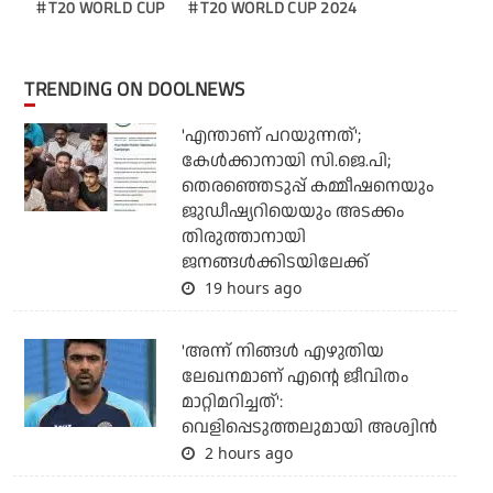
T20 WORLD CUP
T20 WORLD CUP 2024
TRENDING ON DOOLNEWS
'എന്താണ് പറയുന്നത്';
കേള്‍ക്കാനായി സി.ജെ.പി;
തെരഞ്ഞെടുപ്പ് കമ്മീഷനെയും
ജുഡീഷ്യറിയെയും അടക്കം
തിരുത്താനായി
ജനങ്ങള്‍ക്കിടയിലേക്ക്
19 hours ago
'അന്ന് നിങ്ങള്‍ എഴുതിയ
ലേഖനമാണ് എന്റെ ജീവിതം
മാറ്റിമറിച്ചത്':
വെളിപ്പെടുത്തലുമായി അശ്വിന്‍
2 hours ago