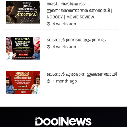
അടി... അടിയോടടി...
ഇതൊരൊന്നൊന്നര നോബഡി | I
NOBODY | MOVIE REVIEW
4 weeks ago
ബംഗാള്‍ ഇന്നലെയും ഇന്നും
4 weeks ago
ബം​ഗാൾ എങ്ങനെ ഇങ്ങനെയായി
1 month ago