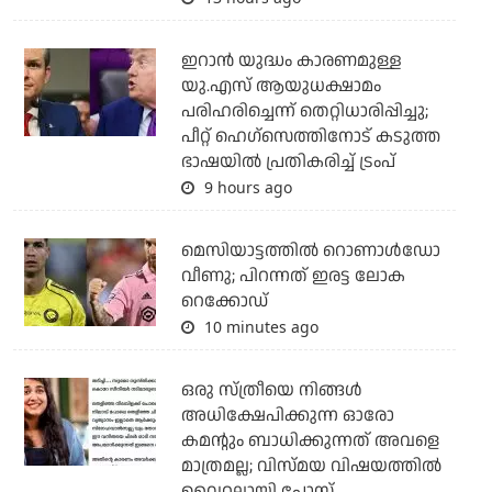
ഇറാന്‍ യുദ്ധം കാരണമുള്ള
യു.എസ് ആയുധക്ഷാമം
പരിഹരിച്ചെന്ന് തെറ്റിധാരിപ്പിച്ചു;
പീറ്റ് ഹെഗ്‌സെത്തിനോട് കടുത്ത
ഭാഷയില്‍ പ്രതികരിച്ച് ട്രംപ്
9 hours ago
മെസിയാട്ടത്തില്‍ റൊണാള്‍ഡോ
വീണു; പിറന്നത് ഇരട്ട ലോക
റെക്കോഡ്
10 minutes ago
ഒരു സ്ത്രീയെ നിങ്ങള്‍
അധിക്ഷേപിക്കുന്ന ഓരോ
കമന്റും ബാധിക്കുന്നത് അവളെ
മാത്രമല്ല; വിസ്മയ വിഷയത്തില്‍
വൈറലായി പോസ്റ്റ്