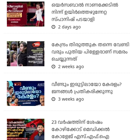
ഒയര്‍സബാൽ നാണക്കേടിൽ
നിന്ന് ഉയിർത്തെഴുന്നേറ്റ
സ്പാനിഷ് പടയാളി
2 days ago
കേന്ദ്രം തിരുത്തുക തന്നെ വേണ്ടി
വരും പുതിയ പിള്ളേരാണ് സമരം
ചെയ്യുന്നത്
2 weeks ago
വീണ്ടും ഇരുട്ടിലായോ കേരളം?
ജനങ്ങൾ പ്രതികരിക്കുന്നു
3 weeks ago
23 വർഷത്തിന് ശേഷം
കോഴിക്കോട് മെഡിക്കൽ
കോളേജ് എസ്.എഫ്.ഐ