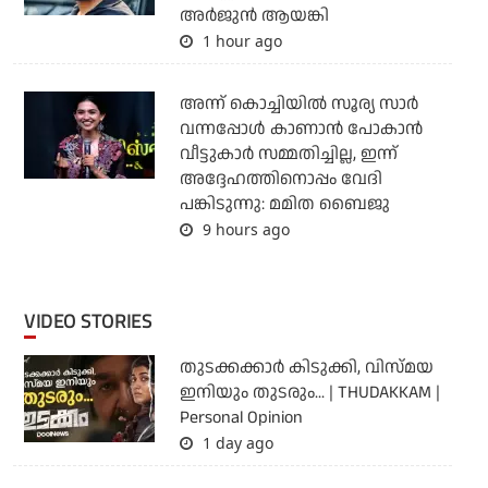
അര്‍ജുന്‍ ആയങ്കി
1 hour ago
അന്ന് കൊച്ചിയില്‍ സൂര്യ സാര്‍
വന്നപ്പോള്‍ കാണാന്‍ പോകാന്‍
വീട്ടുകാര്‍ സമ്മതിച്ചില്ല, ഇന്ന്
അദ്ദേഹത്തിനൊപ്പം വേദി
പങ്കിടുന്നു: മമിത ബൈജു
9 hours ago
VIDEO STORIES
തുടക്കക്കാര്‍ കിടുക്കി, വിസ്മയ
ഇനിയും തുടരും... | THUDAKKAM |
Personal Opinion
1 day ago