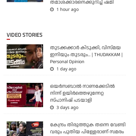
തമാശക്കാരനെക്കുറിച്ച് ഷമി
1 hour ago
VIDEO STORIES
തുടക്കക്കാര്‍ കിടുക്കി, വിസ്മയ
ഇനിയും തുടരും... | THUDAKKAM |
Personal Opinion
1 day ago
ഒയര്‍സബാൽ നാണക്കേടിൽ
നിന്ന് ഉയിർത്തെഴുന്നേറ്റ
സ്പാനിഷ് പടയാളി
3 days ago
കേന്ദ്രം തിരുത്തുക തന്നെ വേണ്ടി
വരും പുതിയ പിള്ളേരാണ് സമരം