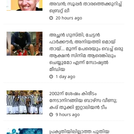
അവന്‍; സൂപ്പര്‍ താരത്തെക്കുറിച്ച്
ബ്രെറ്റ് ലീ
20 hours ago
അച്ഛന്‍ ഗുസ്തി, ചേട്ടന്‍
പാര്‍ക്കൗര്‍, അനിയത്തി മൊയ്
തായ്.... മൂന്ന് പേരെയും വെച്ച് ഒരു
ആക്ഷന്‍ സിനിമ ആരെങ്കിലും
ചെയ്യുമോ എന്ന് സോഷ്യല്‍
മീഡിയ
1 day ago
2002ന് ശേഷം കിരീടം
നേടാനിറങ്ങിയ ബാഴ്സ വീണു;
കപ്പ് തൂക്കി ഇറ്റാലിയൻ ടീം
9 hours ago
പ്രകൃതിയിലില്ലാത്ത പുതിയ