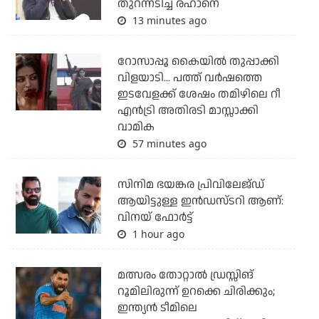
തുറന്നടിച്ച് രഹാനെ
13 minutes ago
റോസാപ്പൂ കൈയില്‍ തുപ്പാക്കി
വിളയാടി... പത്ത് വര്‍ഷത്തെ
ഇടവേളക്ക് ശേഷം തമിഴിലെ റീ
എന്‍ട്രി അതിരടി മാസ്സാക്കി
വാമിക
57 minutes ago
സിനിമ ഭയങ്കര പ്രിവിലേജ്ഡ്
ആയിട്ടുള്ള ഇൻഡസ്ടറി ആണ്:
വിനയ് ഫോർട്ട്
1 hour ago
മത്സരം തോറ്റാല്‍ ഡ്രസ്സിങ്
റൂമിലിരുന്ന് ഉറക്കെ ചിരിക്കും;
ഇന്ത്യന്‍ ടീമിലെ