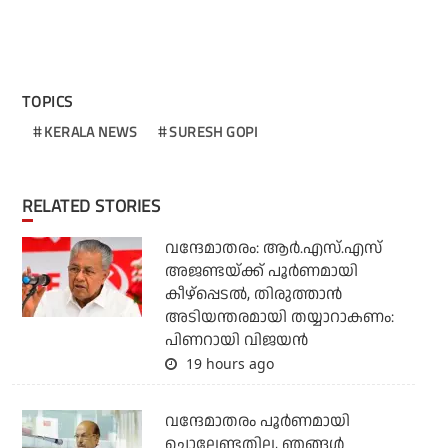
TOPICS
KERALA NEWS
SURESH GOPI
RELATED STORIES
വന്ദേമാതരം: ആര്‍.എസ്.എസ്
അജണ്ടയ്ക്ക് പൂര്‍ണമായി
കീഴ്‌പ്പെടല്‍, തിരുത്താന്‍
അടിയന്തരമായി തയ്യാറാകണം:
പിണറായി വിജയന്‍
19 hours ago
വന്ദേമാതരം പൂര്‍ണമായി
ചൊല്ലേണ്ടതില്ല, ഞങ്ങള്‍