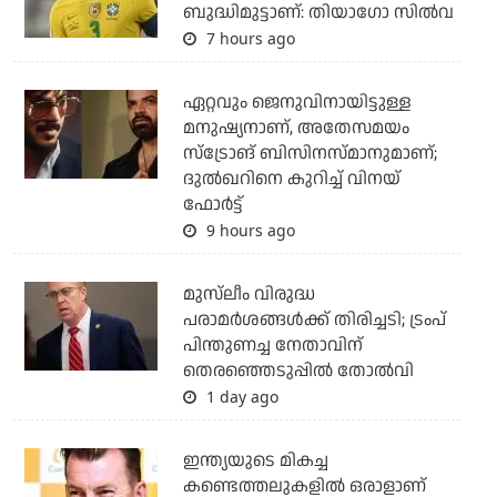
ബുദ്ധിമുട്ടാണ്: തിയാഗോ സില്‍വ
7 hours ago
ഏറ്റവും ജെനുവിനായിട്ടുള്ള
മനുഷ്യനാണ്, അതേസമയം
സ്‌ട്രോങ് ബിസിനസ്മാനുമാണ്;
ദുല്‍ഖറിനെ കുറിച്ച് വിനയ്
ഫോര്‍ട്ട്
9 hours ago
മുസ്‌ലീം വിരുദ്ധ
പരാമര്‍ശങ്ങള്‍ക്ക് തിരിച്ചടി; ട്രംപ്
പിന്തുണച്ച നേതാവിന്
തെരഞ്ഞെടുപ്പില്‍ തോല്‍വി
1 day ago
ഇന്ത്യയുടെ മികച്ച
കണ്ടെത്തലുകളില്‍ ഒരാളാണ്