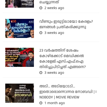
ചെയ്യുന്നത്
2 weeks ago
വീണ്ടും ഇരുട്ടിലായോ കേരളം?
ജനങ്ങൾ പ്രതികരിക്കുന്നു
3 weeks ago
23 വർഷത്തിന് ശേഷം
കോഴിക്കോട് മെഡിക്കൽ
കോളേജ് എസ്.എഫ്.ഐ
തിരിച്ചുപിടിച്ചത് എങ്ങനെ?
3 weeks ago
അടി... അടിയോടടി...
ഇതൊരൊന്നൊന്നര നോബഡി | I
NOBODY | MOVIE REVIEW
1 month ago