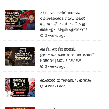
23 വർഷത്തിന് ശേഷം
കോഴിക്കോട് മെഡിക്കൽ
കോളേജ് എസ്.എഫ്.ഐ
തിരിച്ചുപിടിച്ചത് എങ്ങനെ?
3 weeks ago
അടി... അടിയോടടി...
ഇതൊരൊന്നൊന്നര നോബഡി | I
NOBODY | MOVIE REVIEW
3 weeks ago
ബംഗാള്‍ ഇന്നലെയും ഇന്നും
4 weeks ago