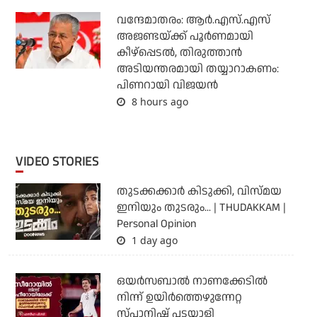
വന്ദേമാതരം: ആര്‍.എസ്.എസ്
അജണ്ടയ്ക്ക് പൂര്‍ണമായി
കീഴ്‌പ്പെടല്‍, തിരുത്താന്‍
അടിയന്തരമായി തയ്യാറാകണം:
പിണറായി വിജയന്‍
8 hours ago
VIDEO STORIES
തുടക്കക്കാര്‍ കിടുക്കി, വിസ്മയ
ഇനിയും തുടരും... | THUDAKKAM |
Personal Opinion
1 day ago
ഒയര്‍സബാൽ നാണക്കേടിൽ
നിന്ന് ഉയിർത്തെഴുന്നേറ്റ
സ്പാനിഷ് പടയാളി