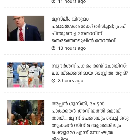
11 hours ago
മുസ്‌ലീം വിരുദ്ധ
പരാമര്‍ശങ്ങള്‍ക്ക് തിരിച്ചടി; ട്രംപ്
പിന്തുണച്ച നേതാവിന്
തെരഞ്ഞെടുപ്പില്‍ തോല്‍വി
13 hours ago
സുദര്‍ശന് പകരം രണ്ട് ചോയിസ്;
ലങ്കയ്‌ക്കെതിരായ ടെസ്റ്റില്‍ ആര്?
8 hours ago
അച്ഛന്‍ ഗുസ്തി, ചേട്ടന്‍
പാര്‍ക്കൗര്‍, അനിയത്തി മൊയ്
തായ്.... മൂന്ന് പേരെയും വെച്ച് ഒരു
ആക്ഷന്‍ സിനിമ ആരെങ്കിലും
ചെയ്യുമോ എന്ന് സോഷ്യല്‍
മീഡിയ