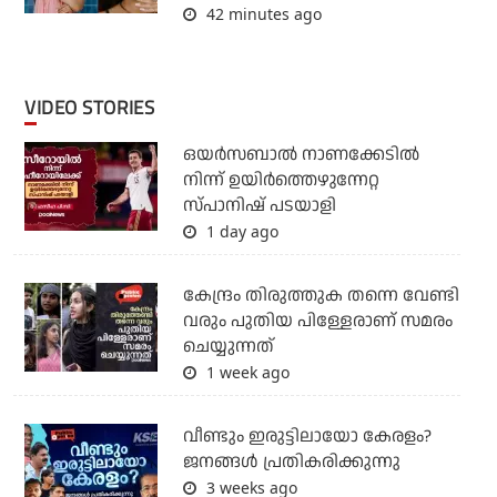
42 minutes ago
VIDEO STORIES
ഒയര്‍സബാൽ നാണക്കേടിൽ
നിന്ന് ഉയിർത്തെഴുന്നേറ്റ
സ്പാനിഷ് പടയാളി
1 day ago
കേന്ദ്രം തിരുത്തുക തന്നെ വേണ്ടി
വരും പുതിയ പിള്ളേരാണ് സമരം
ചെയ്യുന്നത്
1 week ago
വീണ്ടും ഇരുട്ടിലായോ കേരളം?
ജനങ്ങൾ പ്രതികരിക്കുന്നു
3 weeks ago