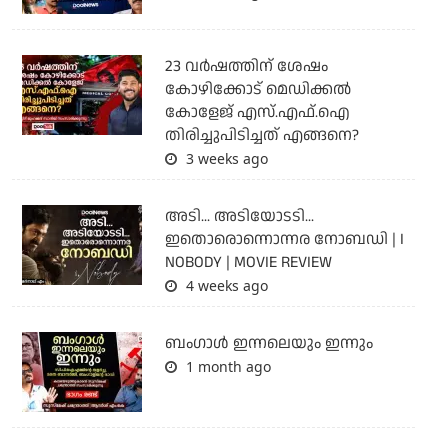
23 വർഷത്തിന് ശേഷം
കോഴിക്കോട് മെഡിക്കൽ
കോളേജ് എസ്.എഫ്.ഐ
തിരിച്ചുപിടിച്ചത് എങ്ങനെ?
3 weeks ago
അടി... അടിയോടടി...
ഇതൊരൊന്നൊന്നര നോബഡി | I
NOBODY | MOVIE REVIEW
4 weeks ago
ബംഗാള്‍ ഇന്നലെയും ഇന്നും
1 month ago