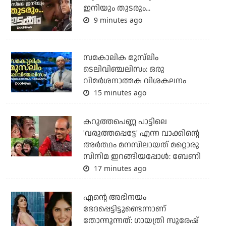
ഇനിയും തുടരും...
9 minutes ago
സമകാലിക മുസ്‌ലിം
ടെലിവിഞ്ചലിസം: ഒരു
വിമര്‍ശനാത്മക വിശകലനം
15 minutes ago
കറുത്തപെണ്ണ പാട്ടിലെ
'വരുത്തപ്പെട്ടേ' എന്ന വാക്കിന്റെ
അർത്ഥം മനസിലായത് മറ്റൊരു
സിനിമ ഇറങ്ങിയപ്പോൾ: ബേണി
17 minutes ago
എന്റെ അഭിനയം
ഭേദപ്പെട്ടിട്ടുണ്ടെന്നാണ്
തോന്നുന്നത്: ഗായത്രി സുരേഷ്