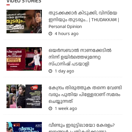
VIDEO STORIES
തുടക്കക്കാര്‍ കിടുക്കി, വിസ്മയ
ഇനിയും തുടരും... | THUDAKKAM |
Personal Opinion
4 hours ago
ഒയര്‍സബാൽ നാണക്കേടിൽ
നിന്ന് ഉയിർത്തെഴുന്നേറ്റ
സ്പാനിഷ് പടയാളി
1 day ago
കേന്ദ്രം തിരുത്തുക തന്നെ വേണ്ടി
വരും പുതിയ പിള്ളേരാണ് സമരം
ചെയ്യുന്നത്
1 week ago
വീണ്ടും ഇരുട്ടിലായോ കേരളം?