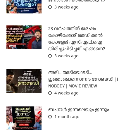
ജനങ്ങൾ പ്രതികരിക്കുന്നു
3 weeks ago
23 വർഷത്തിന് ശേഷം
കോഴിക്കോട് മെഡിക്കൽ
കോളേജ് എസ്.എഫ്.ഐ
തിരിച്ചുപിടിച്ചത് എങ്ങനെ?
3 weeks ago
അടി... അടിയോടടി...
ഇതൊരൊന്നൊന്നര നോബഡി | I
NOBODY | MOVIE REVIEW
4 weeks ago
ബംഗാള്‍ ഇന്നലെയും ഇന്നും
1 month ago