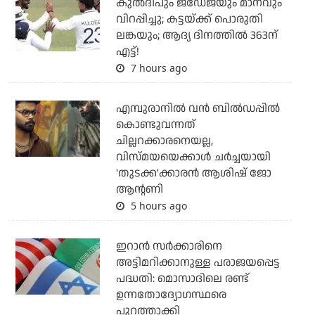
കുല്‍ദീപും ജഡേജയും മാനവും
വിറപ്പിച്ചു; കട്ടയ്ക്ക് പൊരുതി
ലങ്കയും; ആദ്യ ദിനത്തില്‍ 363ന്
എട്ട്!
7 hours ago
എമ്പുരാനില്‍ വന്‍ ബില്‍ഡപ്പില്‍
കൊണ്ടുവന്നത്
ചില്ലറക്കാരനെയല്ല,
വിസ്മയയെക്കാള്‍ ചര്‍ച്ചയായി
'തുടക്ക'ക്കാരന്‍ ആശിഷ് ജോ
ആന്റണി
5 hours ago
ഇറാന്‍ സര്‍ക്കാരിനെ
അട്ടിമറിക്കാനുള്ള പരാജയപ്പെട്ട
പദ്ധതി: മൊസാദിലെ രണ്ട്
ഉന്നതോദ്യോഗസ്ഥരെ
പുറത്താക്കി