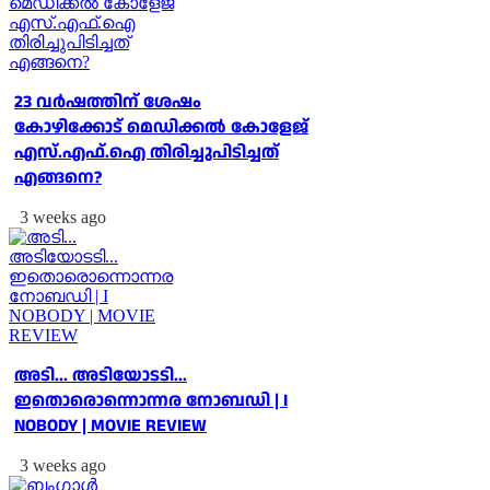
23 വർഷത്തിന് ശേഷം
കോഴിക്കോട് മെഡിക്കൽ കോളേജ്
എസ്.എഫ്.ഐ തിരിച്ചുപിടിച്ചത്
എങ്ങനെ?
3 weeks ago
അടി... അടിയോടടി...
ഇതൊരൊന്നൊന്നര നോബഡി | I
NOBODY | MOVIE REVIEW
3 weeks ago