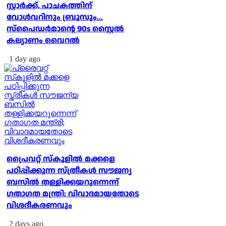
സ്റ്റാര്‍ക്ക്, പാചകത്തിന്
വോള്‍വറിനും ബ്രൂസും...
സ്‌പൈഡര്‍മാന്റെ 90s സ്റ്റൈല്‍
കല്യാണം വൈറല്‍
1 day ago
പ്രൈവറ്റ് സ്‌കൂളില്‍ മക്കളെ
പഠിപ്പിക്കുന്ന സ്ത്രീകള്‍ സൗജന്യ
ബസില്‍ തള്ളിക്കയറുന്നെന്ന്
ഗതാഗത മന്ത്രി; വിവാദമായതോടെ
വിശദീകരണവും
2 days ago