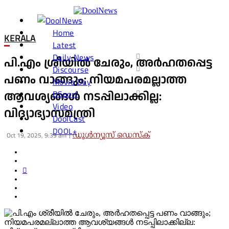
Home
KERALA
Latest
Daily News
പി.എം ശ്രീയില്‍ ചേരും, അര്‍ഹതപ്പെട്ട
Discourse
പണം വാങ്ങും; നിയമപരമല്ലാത്ത
Movie Day
DSport
ആവശ്യങ്ങള്‍ നടപ്പിലാക്കില്ല:
Video
വിദ്യാഭ്യാസമന്ത്രി
DoolCast
DOOL+
Oct 19, 2025, 9:39 am
ഡൂള്‍ന്യൂസ് ഡെസ്‌ക്