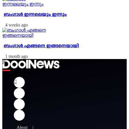
ബംഗാള്‍ ഇന്നലെയും ഇന്നും
4 weeks ago
ബം​ഗാൾ എങ്ങനെ ഇങ്ങനെയായി
1 month ago
About