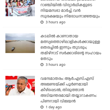
റാഞ്ചിയില്‍ വിദ്യാര്‍ഥികളുടെ
നിയമസഭാ മാര്‍ച്ച്; വന്‍
സുരക്ഷയും നിരോധനാജ്ഞയും
3 hours ago
കടലില്‍ കാണാതായ
മത്സ്യത്തൊഴിലാളികള്‍ക്കായുള്ള
തെരച്ചില്‍ ഇന്നും തുടരും;
തമിഴ്‌നാട് സര്‍ക്കാരിന്റെ സഹായം
തേടും
3 hours ago
വന്ദേമാതരം: ആര്‍.എസ്.എസ്
അജണ്ടയ്ക്ക് പൂര്‍ണമായി
കീഴ്‌പ്പെടല്‍, തിരുത്താന്‍
അടിയന്തരമായി തയ്യാറാകണം:
പിണറായി വിജയന്‍
1 day ago