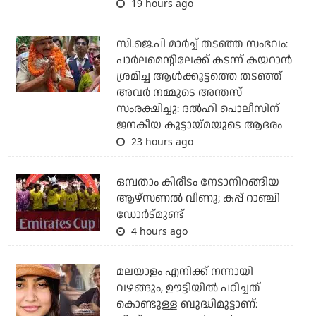
19 hours ago
സി.ജെ.പി മാര്‍ച്ച് തടഞ്ഞ സംഭവം:
പാര്‍ലമെന്റിലേക്ക് കടന്ന് കയറാന്‍
ശ്രമിച്ച ആള്‍ക്കൂട്ടത്തെ തടഞ്ഞ്
അവര്‍ നമ്മുടെ അന്തസ്
സംരക്ഷിച്ചു: ദല്‍ഹി പൊലീസിന്
ജനകീയ കൂട്ടായ്മയുടെ ആദരം
23 hours ago
ഒമ്പതാം കിരീടം നേടാനിറങ്ങിയ
ആഴ്സണല്‍ വീണു; കപ്പ് റാഞ്ചി
ഡോര്‍ട്മുണ്ട്
4 hours ago
മലയാളം എനിക്ക് നന്നായി
വഴങ്ങും, ഊട്ടിയില്‍ പഠിച്ചത്
കൊണ്ടുള്ള ബുദ്ധിമുട്ടാണ്: