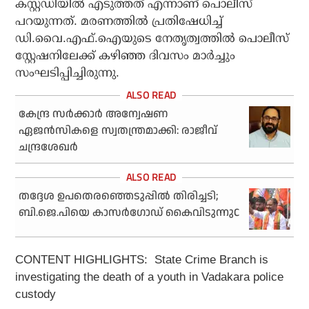
കസ്റ്റഡിയില്‍ എടുത്തത് എന്നാണ് പൊലീസ്
പറയുന്നത്. മരണത്തില്‍ പ്രതിഷേധിച്ച്
ഡി.വൈ.എഫ്.ഐയുടെ നേതൃത്വത്തില്‍ പൊലീസ്
സ്റ്റേഷനിലേക്ക് കഴിഞ്ഞ ദിവസം മാര്‍ച്ചും
സംഘടിപ്പിച്ചിരുന്നു.
കേന്ദ്ര സര്‍ക്കാര്‍ അന്വേഷണ
ഏജന്‍സികളെ സ്വതന്ത്രമാക്കി: രാജീവ്
ചന്ദ്രശേഖര്‍
തദ്ദേശ ഉപതെരഞ്ഞെടുപ്പില്‍ തിരിച്ചടി;
ബി.ജെ.പിയെ കാസര്‍ഗോഡ് കൈവിടുന്നുC
CONTENT HIGHLIGHTS: State Crime Branch is
investigating the death of a youth in Vadakara police
custody