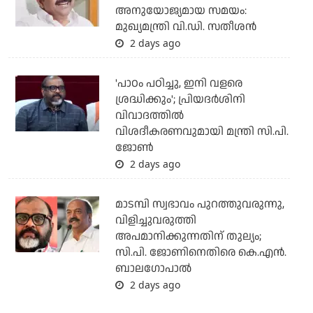
അനുയോജ്യമായ സമയം:
മുഖ്യമന്ത്രി വി.ഡി. സതീശന്‍
2 days ago
'പാഠം പഠിച്ചു, ഇനി വളരെ
ശ്രദ്ധിക്കും'; പ്രിയദര്‍ശിനി
വിവാദത്തില്‍
വിശദീകരണവുമായി മന്ത്രി സി.പി.
ജോണ്‍
2 days ago
മാടമ്പി സ്വഭാവം പുറത്തുവരുന്നു,
വിളിച്ചുവരുത്തി
അപമാനിക്കുന്നതിന് തുല്യം;
സി.പി. ജോണിനെതിരെ കെ.എന്‍.
ബാലഗോപാല്‍
2 days ago