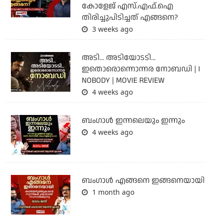
കോളേജ് എസ്.എഫ്.ഐ
തിരിച്ചുപിടിച്ചത് എങ്ങനെ?
3 weeks ago
അടി... അടിയോടടി...
ഇതൊരൊന്നൊന്നര നോബഡി | I
NOBODY | MOVIE REVIEW
4 weeks ago
ബംഗാള്‍ ഇന്നലെയും ഇന്നും
4 weeks ago
ബം​ഗാൾ എങ്ങനെ ഇങ്ങനെയായി
1 month ago