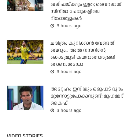
ഖലീഫയ്ക്കും ഇത്ര; വൈറലായി
സിനിമാ പേജുകളിലെ
റിപ്പോര്‍ട്ടുകള്‍
3 hours ago
ചരിത്രം കുറിക്കാന്‍ വേണ്ടത്
വെറും... അല്‍ നസറിന്റെ
കൊടുമുടി കയറാനൊരുങ്ങി
റൊണാള്‍ഡോ
3 hours ago
അദ്ദേഹം ഇനിയും ഒരുപാട് ദൂരം
മുന്നോട്ടുപോകാനുണ്ട്: മുഹമ്മദ്
കൈഫ്
3 hours ago
VIDEO STORIES