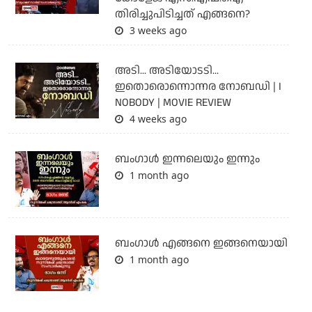
തിരിച്ചുപിടിച്ചത് എങ്ങനെ?
3 weeks ago
അടി... അടിയോടടി...
ഇതൊരൊന്നൊന്നര നോബഡി | I
NOBODY | MOVIE REVIEW
4 weeks ago
ബംഗാള്‍ ഇന്നലെയും ഇന്നും
1 month ago
ബം​ഗാൾ എങ്ങനെ ഇങ്ങനെയായി
1 month ago