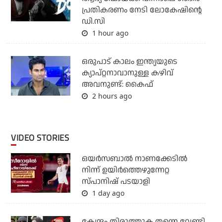
പ്രതികരണം നേടി ലോകേഷിന്റെ
ഡി.സി
1 hour ago
ഒരുപാട് കാലം ഇന്ത്യയുടെ
ക്യാപ്റ്റനാവാനുള്ള കഴിവ്
അവനുണ്ട്: കൈഫ്
2 hours ago
VIDEO STORIES
ഒയര്‍സബാൽ നാണക്കേടിൽ
നിന്ന് ഉയിർത്തെഴുന്നേറ്റ
സ്പാനിഷ് പടയാളി
1 day ago
കേന്ദ്രം തിരുത്തുക തന്നെ വേണ്ടി