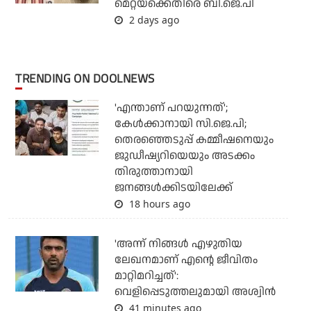
മെറ്റയ്‌ക്കെതിരെ ബി.ജെ.പി
2 days ago
TRENDING ON DOOLNEWS
'എന്താണ് പറയുന്നത്';
കേള്‍ക്കാനായി സി.ജെ.പി;
തെരഞ്ഞെടുപ്പ് കമ്മീഷനെയും
ജുഡീഷ്യറിയെയും അടക്കം
തിരുത്താനായി
ജനങ്ങള്‍ക്കിടയിലേക്ക്
18 hours ago
'അന്ന് നിങ്ങള്‍ എഴുതിയ
ലേഖനമാണ് എന്റെ ജീവിതം
മാറ്റിമറിച്ചത്':
വെളിപ്പെടുത്തലുമായി അശ്വിന്‍
41 minutes ago