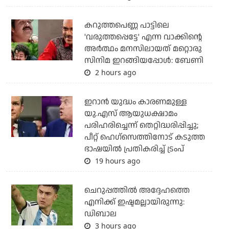
കറുത്തപെണ്ണ പാട്ടിലെ
'വരുത്തപ്പെട്ടേ' എന്ന വാക്കിന്റെ
അർത്ഥം മനസിലായത് മറ്റൊരു
സിനിമ ഇറങ്ങിയപ്പോൾ: ബേണി
2 hours ago
ഇറാന്‍ യുദ്ധം കാരണമുള്ള
യു.എസ് ആയുധക്ഷാമം
പരിഹരിച്ചെന്ന് തെറ്റിദ്ധരിപ്പിച്ചു;
പീറ്റ് ഹെഗ്‌സെത്തിനോട് കടുത്ത
ഭാഷയില്‍ പ്രതികരിച്ച് ട്രംപ്
19 hours ago
ചെറുപ്പത്തില്‍ അദ്ദേഹത്തെ
എനിക്ക് ഇഷ്ടമല്ലായിരുന്നു:
ഡിബാല
3 hours ago