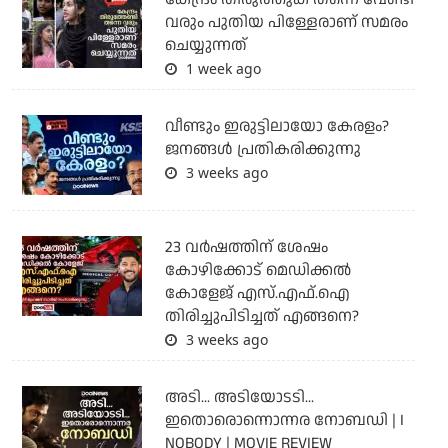
വരും പുതിയ പിള്ളേരാണ് സമരം
ചെയ്യുന്നത്
1 week ago
വീണ്ടും ഇരുട്ടിലായോ കേരളം?
ജനങ്ങൾ പ്രതികരിക്കുന്നു
3 weeks ago
23 വർഷത്തിന് ശേഷം
കോഴിക്കോട് മെഡിക്കൽ
കോളേജ് എസ്.എഫ്.ഐ
തിരിച്ചുപിടിച്ചത് എങ്ങനെ?
3 weeks ago
അടി... അടിയോടടി...
ഇതൊരൊന്നൊന്നര നോബഡി | I
NOBODY | MOVIE REVIEW