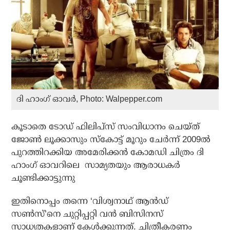
ദി ഹാംഗ് ഓവർ, Photo: Walpepper.com
കൂടാതെ ടോഡ് ഫിലിപ്സ് സംവിധാനം ചെയ്ത്
ജോൺ ലൂക്കാസും സ്കോട്ട് മൂറും ചേർന്ന് 2009ൽ
പുറത്തിറക്കിയ അമേരിക്കൻ കോമഡി ചിത്രം ദി
ഹാംഗ് ഓവറിലെ സാമ്യതയും ആരാധകർ
ചൂണ്ടിക്കാട്ടുന്നു
ഇതിനൊപ്പം തന്നെ ‘വിശ്വനാഥ് ആൻഡ്
സൺസ്’നെ ചുറ്റിപ്പറ്റി വൻ ബിസിനസ്
സാധ്യതകളാണ് കേൾക്കുന്നത്. ചിത്രീകരണം