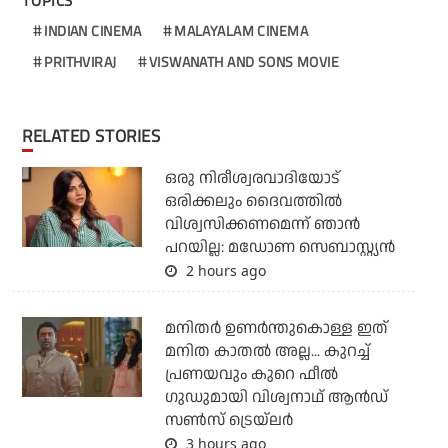
TOPICS
INDIAN CINEMA
MALAYALAM CINEMA
PRITHVIRAJ
VISWANATH AND SONS MOVIE
RELATED STORIES
ഒരു നിരീശ്വരവാദിയോട്
ഒരിക്കലും ദൈവത്തിൽ
വിശ്വസിക്കണമെന്ന് ഞാൻ
പറയില്ല: മഡോണ സെബാസ്റ്റ്യൻ
2 hours ago
മനിതര്‍ ഉണര്‍ന്തുകൊള്ള ഇത്
മനിത കാതല്‍ അല്ല... കുറച്ച്
പ്രണയവും കുറെ ഫീല്‍
ഗുഡുമായി വിശ്വനാഥ് ആന്‍ഡ്
സണ്‍സ് ട്രെയ്‌ലര്‍
3 hours ago