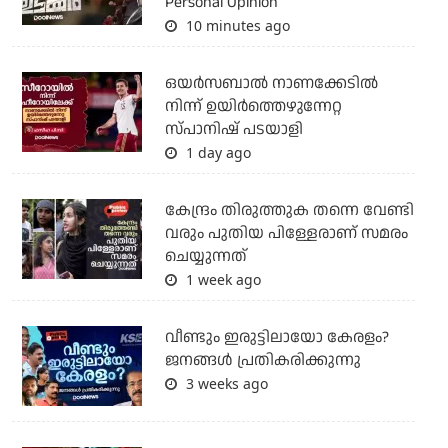
Personal Opinion
10 minutes ago
ഒയര്‍സബാൽ നാണക്കേടിൽ
നിന്ന് ഉയിർത്തെഴുന്നേറ്റ
സ്പാനിഷ് പടയാളി
1 day ago
കേന്ദ്രം തിരുത്തുക തന്നെ വേണ്ടി
വരും പുതിയ പിള്ളേരാണ് സമരം
ചെയ്യുന്നത്
1 week ago
വീണ്ടും ഇരുട്ടിലായോ കേരളം?
ജനങ്ങൾ പ്രതികരിക്കുന്നു
3 weeks ago