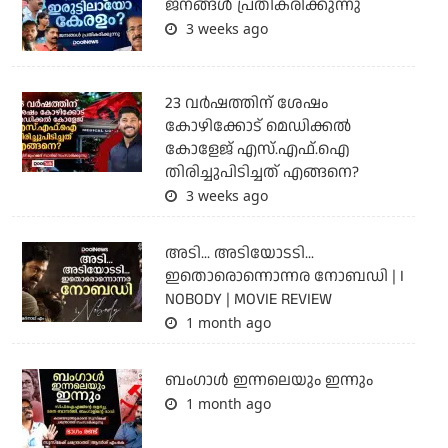
ജനങ്ങൾ പ്രതികരിക്കുന്നു
3 weeks ago
23 വർഷത്തിന് ശേഷം
കോഴിക്കോട് മെഡിക്കൽ
കോളേജ് എസ്.എഫ്.ഐ
തിരിച്ചുപിടിച്ചത് എങ്ങനെ?
3 weeks ago
അടി... അടിയോടടി...
ഇതൊരൊന്നൊന്നര നോബഡി | I
NOBODY | MOVIE REVIEW
1 month ago
ബംഗാള്‍ ഇന്നലെയും ഇന്നും
1 month ago