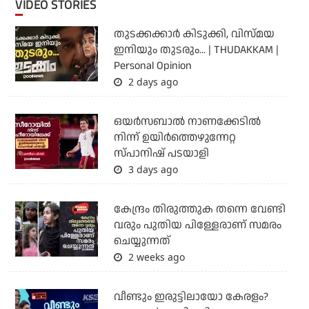
VIDEO STORIES
തുടക്കക്കാര്‍ കിടുക്കി, വിസ്മയ
ഇനിയും തുടരും... | THUDAKKAM |
Personal Opinion
2 days ago
ഒയര്‍സബാൽ നാണക്കേടിൽ
നിന്ന് ഉയിർത്തെഴുന്നേറ്റ
സ്പാനിഷ് പടയാളി
3 days ago
കേന്ദ്രം തിരുത്തുക തന്നെ വേണ്ടി
വരും പുതിയ പിള്ളേരാണ് സമരം
ചെയ്യുന്നത്
2 weeks ago
വീണ്ടും ഇരുട്ടിലായോ കേരളം?