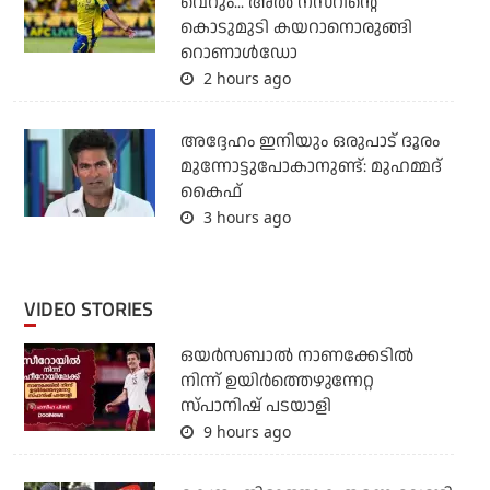
വെറും... അല്‍ നസറിന്റെ
കൊടുമുടി കയറാനൊരുങ്ങി
റൊണാള്‍ഡോ
2 hours ago
അദ്ദേഹം ഇനിയും ഒരുപാട് ദൂരം
മുന്നോട്ടുപോകാനുണ്ട്: മുഹമ്മദ്
കൈഫ്
3 hours ago
VIDEO STORIES
ഒയര്‍സബാൽ നാണക്കേടിൽ
നിന്ന് ഉയിർത്തെഴുന്നേറ്റ
സ്പാനിഷ് പടയാളി
9 hours ago