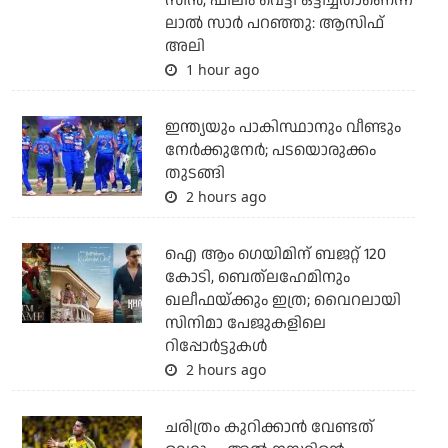
സീന്‍, ഫിലിം വെട്ടി ഒട്ടിച്ചതാണെന്ന്
ലാല്‍ സാര്‍ പറഞ്ഞു: ആസിഫ്
അലി
1 hour ago
ഇന്ത്യയും പാകിസ്ഥാനും വീണ്ടും
നേര്‍ക്കുനേര്‍; പടയൊരുക്കം
തുടങ്ങി
2 hours ago
ഐ ആം ഗെയിമിന് ബജറ്റ് 120
കോടി, ബെത്‌ലഹേമിനും
ഖലീഫയ്ക്കും ഇത്ര; വൈറലായി
സിനിമാ പേജുകളിലെ
റിപ്പോര്‍ട്ടുകള്‍
2 hours ago
ചരിത്രം കുറിക്കാന്‍ വേണ്ടത്