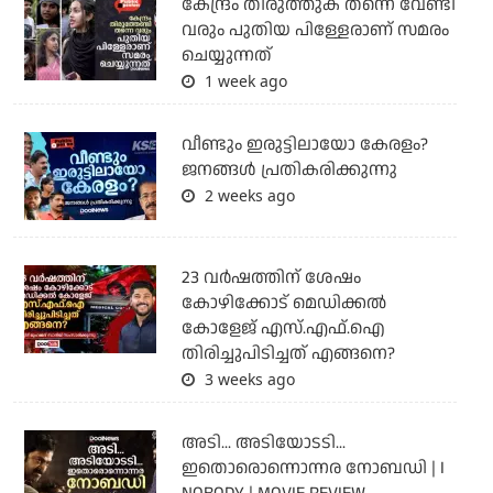
കേന്ദ്രം തിരുത്തുക തന്നെ വേണ്ടി
വരും പുതിയ പിള്ളേരാണ് സമരം
ചെയ്യുന്നത്
1 week ago
വീണ്ടും ഇരുട്ടിലായോ കേരളം?
ജനങ്ങൾ പ്രതികരിക്കുന്നു
2 weeks ago
23 വർഷത്തിന് ശേഷം
കോഴിക്കോട് മെഡിക്കൽ
കോളേജ് എസ്.എഫ്.ഐ
തിരിച്ചുപിടിച്ചത് എങ്ങനെ?
3 weeks ago
അടി... അടിയോടടി...
ഇതൊരൊന്നൊന്നര നോബഡി | I