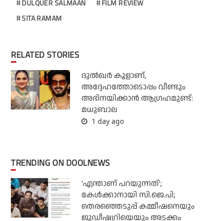
DULQUER SALMAAN
FILM REVIEW
SITA RAMAM
RELATED STORIES
ദുല്‍ഖര്‍ കൂളാണ്,
അദ്ദേഹത്തോടൊപ്പം വീണ്ടും
അഭിനയിക്കാന്‍ ആഗ്രഹമുണ്ട്:
മധുബാല
1 day ago
TRENDING ON DOOLNEWS
'എന്താണ് പറയുന്നത്';
കേള്‍ക്കാനായി സി.ജെ.പി;
തെരഞ്ഞെടുപ്പ് കമ്മീഷനെയും
ജുഡീഷ്യറിയെയും അടക്കം