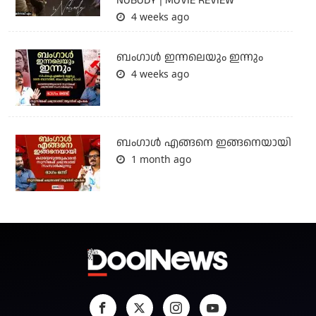
NOBODY | MOVIE REVIEW
4 weeks ago
ബംഗാള്‍ ഇന്നലെയും ഇന്നും
4 weeks ago
ബം​ഗാൾ എങ്ങനെ ഇങ്ങനെയായി
1 month ago