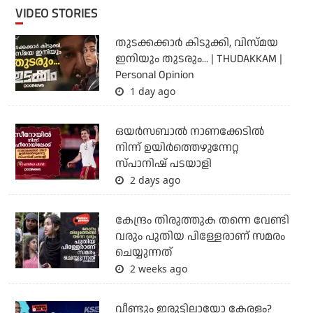
VIDEO STORIES
തുടക്കക്കാര്‍ കിടുക്കി, വിസ്മയ
ഇനിയും തുടരും... | THUDAKKAM |
Personal Opinion
1 day ago
ഒയര്‍സബാൽ നാണക്കേടിൽ
നിന്ന് ഉയിർത്തെഴുന്നേറ്റ
സ്പാനിഷ് പടയാളി
2 days ago
കേന്ദ്രം തിരുത്തുക തന്നെ വേണ്ടി
വരും പുതിയ പിള്ളേരാണ് സമരം
ചെയ്യുന്നത്
2 weeks ago
വീണ്ടും ഇരുട്ടിലായോ കേരളം?