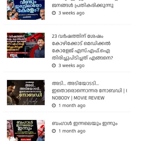
ജനങ്ങൾ പ്രതികരിക്കുന്നു
3 weeks ago
23 വർഷത്തിന് ശേഷം
കോഴിക്കോട് മെഡിക്കൽ
കോളേജ് എസ്.എഫ്.ഐ
തിരിച്ചുപിടിച്ചത് എങ്ങനെ?
3 weeks ago
അടി... അടിയോടടി...
ഇതൊരൊന്നൊന്നര നോബഡി | I
NOBODY | MOVIE REVIEW
1 month ago
ബംഗാള്‍ ഇന്നലെയും ഇന്നും
1 month ago