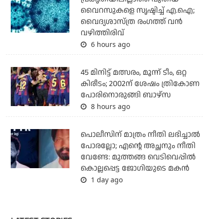
വൈറസുകളെ സൃഷ്ടിച്ച് എ.ഐ;
വൈദ്യശാസ്ത്ര രംഗത്ത് വന്‍
വഴിത്തിരിവ്
6 hours ago
45 മിനിട്ട് മത്സരം, മൂന്ന് ടീം, ഒറ്റ
കിരീടം; 2002ന് ശേഷം ത്രികോണ
പോരിനൊരുങ്ങി ബാഴ്‌സ
8 hours ago
പൊലീസിന് മാത്രം നീതി ലഭിച്ചാല്‍
പോരല്ലോ; എന്റെ അച്ഛനും നീതി
വേണ്ടേ: മുത്തങ്ങ വെടിവെപ്പില്‍
കൊല്ലപ്പെട്ട ജോഗിയുടെ മകന്‍
1 day ago