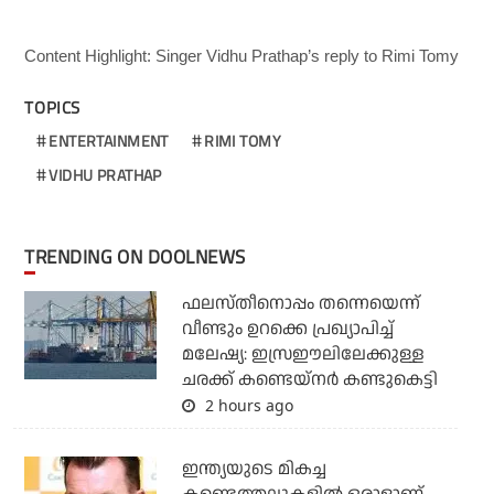
Content Highlight: Singer Vidhu Prathap’s reply to Rimi Tomy
TOPICS
ENTERTAINMENT
RIMI TOMY
VIDHU PRATHAP
TRENDING ON DOOLNEWS
ഫലസ്തീനൊപ്പം തന്നെയെന്ന്
വീണ്ടും ഉറക്കെ പ്രഖ്യാപിച്ച്
മലേഷ്യ: ഇസ്രഈലിലേക്കുള്ള
ചരക്ക് കണ്ടെയ്‌നര്‍ കണ്ടുകെട്ടി
2 hours ago
ഇന്ത്യയുടെ മികച്ച