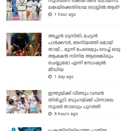
സുദര്‍ശന് പകരം രണ്ട് ചോയിസ്;
ലങ്കയ്‌ക്കെതിരായ ടെസ്റ്റില്‍ ആര്?
1 hour ago
അച്ഛന്‍ ഗുസ്തി, ചേട്ടന്‍
പാര്‍ക്കൗര്‍, അനിയത്തി മൊയ്
തായ്.... മൂന്ന് പേരെയും വെച്ച് ഒരു
ആക്ഷന്‍ സിനിമ ആരെങ്കിലും
ചെയ്യുമോ എന്ന് സോഷ്യല്‍
മീഡിയ
1 day ago
ഇന്ത്യയ്ക്ക് വീണ്ടും വമ്പന്‍
തിരിച്ചടി; ബുംറയ്ക്ക് പിന്നാലെ
സൂപ്പര്‍ താരവും പുറത്ത്!
8 hours ago
പ്രകൃതിയിലില്ലാത്ത പുതിയ