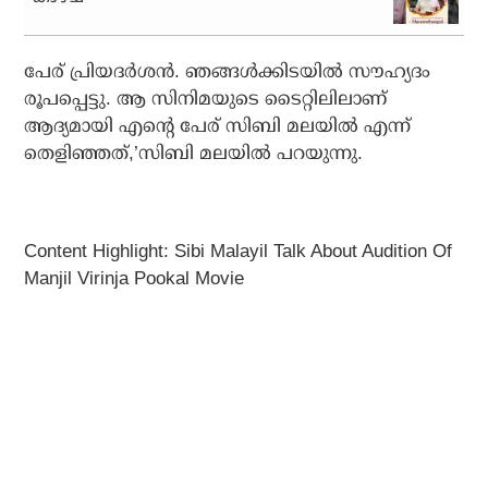
പേര് പ്രിയദർശൻ. ഞങ്ങൾക്കിടയിൽ സൗഹ്യദം
രൂപപ്പെട്ടു. ആ സിനിമയുടെ ടൈറ്റിലിലാണ്
ആദ്യമായി എൻ്റെ പേര് സിബി മലയിൽ എന്ന്
തെളിഞ്ഞത്,’സിബി മലയിൽ പറയുന്നു.
Content Highlight: Sibi Malayil Talk About Audition Of
Manjil Virinja Pookal Movie