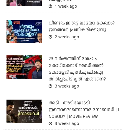
1 week ago
വീണ്ടും ഇരുട്ടിലായോ കേരളം?
ജനങ്ങൾ പ്രതികരിക്കുന്നു
2 weeks ago
23 വർഷത്തിന് ശേഷം
കോഴിക്കോട് മെഡിക്കൽ
കോളേജ് എസ്.എഫ്.ഐ
തിരിച്ചുപിടിച്ചത് എങ്ങനെ?
3 weeks ago
അടി... അടിയോടടി...
ഇതൊരൊന്നൊന്നര നോബഡി | I
NOBODY | MOVIE REVIEW
3 weeks ago