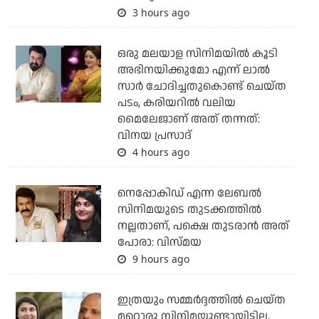
3 hours ago
ഒരു മലയാള സിനിമയില്‍ കൂടി
അഭിനയിക്കുമോ എന്ന് ലാല്‍
സാര്‍ ചോദിച്ചതുകൊണ്ട് ചെയ്ത
പടം, കരിയറില്‍ വലിയ
മൈലേജാണ് അത് തന്നത്:
വിനയ പ്രസാദ്
4 hours ago
നെപ്പോകിഡ് എന്ന ലേബൽ
സിനിമയുടെ തുടക്കത്തിൽ
നല്ലതാണ്, പക്ഷെ തുടരാൻ അത്
പോരാ: വിസ്മയ
9 hours ago
ഇത്രയും സമ്മർദ്ദത്തിൽ ചെയ്ത
മറ്റൊരു സിനിമയുണ്ടായിട്ടില്ല,