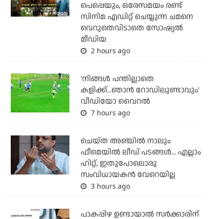
പെപ്പെയും, ഒരേസമയം രണ്ട്
സിനിമ എഡിറ്റ് ചെയ്യുന്ന ചമനെ
വെറുതെവിടാതെ സോഷ്യല്‍
മീഡിയ
2 hours ago
'നിങ്ങള്‍ പന്തില്ലാതെ
കളിക്ക്...ഞാന്‍ റോഡിലുണ്ടാവും'
വീഡിയോ വൈറല്‍
7 hours ago
ചെയ്ത അഞ്ചില്‍ നാലും
ഫീമെയില്‍ ലീഡ് പടങ്ങള്‍... എല്ലാം
ഹിറ്റ്, ഇതുപോലൊരു
സംവിധായകന്‍ വേറെയില്ല
3 hours ago
പാകപ്പിഴ ഉണ്ടായാല്‍ സര്‍ക്കാരിന്