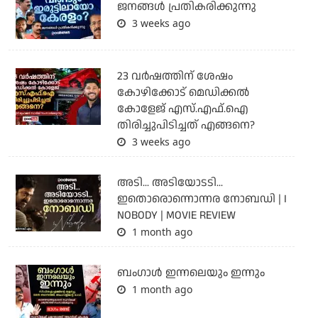
ജനങ്ങൾ പ്രതികരിക്കുന്നു
3 weeks ago
23 വർഷത്തിന് ശേഷം
കോഴിക്കോട് മെഡിക്കൽ
കോളേജ് എസ്.എഫ്.ഐ
തിരിച്ചുപിടിച്ചത് എങ്ങനെ?
3 weeks ago
അടി... അടിയോടടി...
ഇതൊരൊന്നൊന്നര നോബഡി | I
NOBODY | MOVIE REVIEW
1 month ago
ബംഗാള്‍ ഇന്നലെയും ഇന്നും
1 month ago