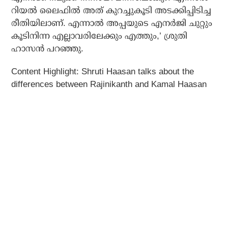
റിയൽ ലൈഫിൽ അത് കുറച്ചുകൂടി അടക്കിപ്പിടിച്ച
രീതിയിലാണ്. എന്നാൽ അപ്പയുടെ എനർജി ചുറ്റും
കൂടിനിന്ന എല്ലാവരിലേക്കും എത്തും,’ ശ്രുതി
ഹാസൻ പറഞ്ഞു.
Content Highlight:
Shruti Haasan talks about the
differences between Rajinikanth and Kamal Haasan