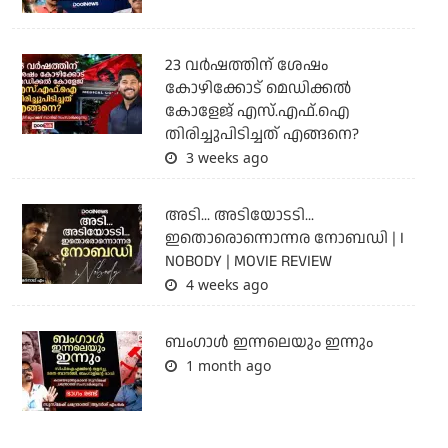
23 വർഷത്തിന് ശേഷം
കോഴിക്കോട് മെഡിക്കൽ
കോളേജ് എസ്.എഫ്.ഐ
തിരിച്ചുപിടിച്ചത് എങ്ങനെ?
3 weeks ago
അടി... അടിയോടടി...
ഇതൊരൊന്നൊന്നര നോബഡി | I
NOBODY | MOVIE REVIEW
4 weeks ago
ബംഗാള്‍ ഇന്നലെയും ഇന്നും
1 month ago