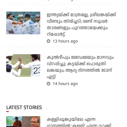
ഇന്ത്യയ്ക്ക് മാത്രമല്ല, ശ്രീലങ്കയ്ക്ക്
വീണ്ടും തിരിച്ചടി; രണ്ട് സൂപ്പര്‍
താരങ്ങളും പുറത്തായേക്കും:
റിപ്പോര്‍ട്ട്
13 hours ago
കുല്‍ദീപും ജഡേജയും മാനവും
വിറപ്പിച്ചു; കട്ടയ്ക്ക് പൊരുതി
ലങ്കയും; ആദ്യ ദിനത്തില്‍ 363ന്
എട്ട്!
14 hours ago
LATEST STORIES
കള്ളിപ്പൂങ്കുയിലേ എന്ന
ഗാനത്തിൽ 'കള്ളി' എന്ന വാക്ക്