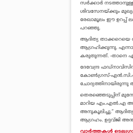
സര്‍ക്കാര്‍ നടത്താന
ശിവസേനയ്ക്കും മുഖ്യമന്
രേഖാമൂലം ഈ ഉറപ്പ് 
പറഞ്ഞു.
ആദിത്യ താക്കറെയെ അട
ആഗ്രഹിക്കുന്നു. എന്നാ
കരുതുന്നത്. -താനെ എ
ദേവേന്ദ്ര ഫഡ്നാവിസിന
കോണ്‍ഗ്രസ്-എന്‍.സി
ചോദ്യത്തിനായിരുന്നു 
തെരഞ്ഞെടുപ്പിന് മുന
മാറിയ എം.എല്‍.എ അബ്
അനുകൂലിച്ചു.” ആദിത്
ആഗ്രഹം. ഉദ്ദവ്ജി അന്
വാര്‍ത്തകള്‍ ടെലഗ്രാ