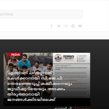
INDIA
'എന്താണ് പറയുന്നത്';
കേള്‍ക്കാനായി സി.ജെ.പി;
തെരഞ്ഞെടുപ്പ് കമ്മീഷനെയും
ജുഡീഷ്യറിയെയും അടക്കം
തിരുത്താനായി
ജനങ്ങള്‍ക്കിടയിലേക്ക്
3 hours ago
റെന്വര്‍ പി