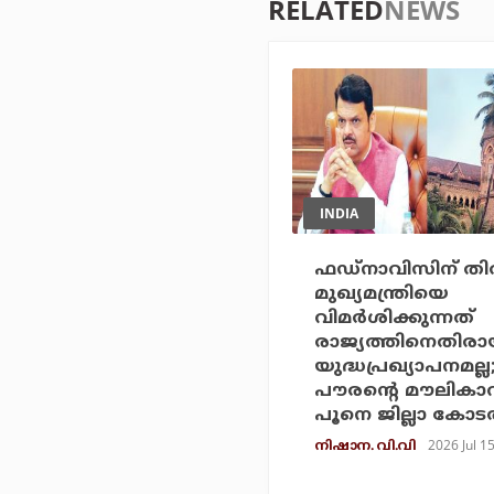
RELATED
NEWS
INDIA
ഫഡ്‌നാവിസിന് തിരി
മുഖ്യമന്ത്രിയെ
വിമര്‍ശിക്കുന്നത്
രാജ്യത്തിനെതിര
യുദ്ധപ്രഖ്യാപനമല്
പൗരന്റെ മൗലിക
പൂനെ ജില്ലാ കോട
2026 Jul 1
നിഷാന. വി.വി