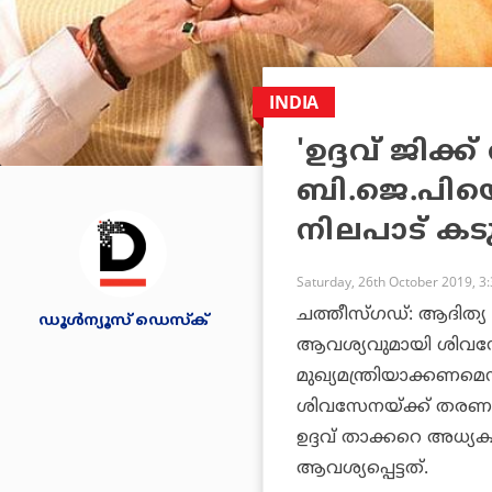
INDIA
'ഉദ്ദവ് ജിക്
ബി.ജെ.പിയെ 
നിലപാട് കടു
Saturday, 26th October 2019, 3
ചത്തീസ്ഗഡ്: ആദിത്യ 
ഡൂള്‍ന്യൂസ് ഡെസ്‌ക്
ആവശ്യവുമായി ശിവസേന
മുഖ്യമന്ത്രിയാക്കണമ
ശിവസേനയ്ക്ക് തരണമെന
ഉദ്ദവ് താക്കറെ അധ്യ
ആവശ്യപ്പെട്ടത്.