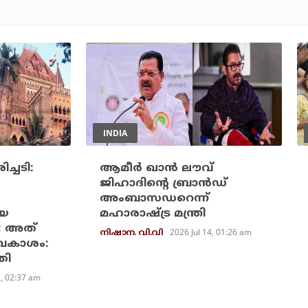
INDIA
ച്ചടി:
ആമീര്‍ ഖാന്‍ ലൗവ്
ജിഹാദിന്റെ ബ്രാന്‍ഡ്
അംബാസഡറെന്ന്
ായ
മഹാരാഷ്ട്ര മന്ത്രി
ല; അത്
2026 Jul 14, 01:26 am
നിഷാന. വി.വി
ാവകാശം:
തി
5, 02:37 am