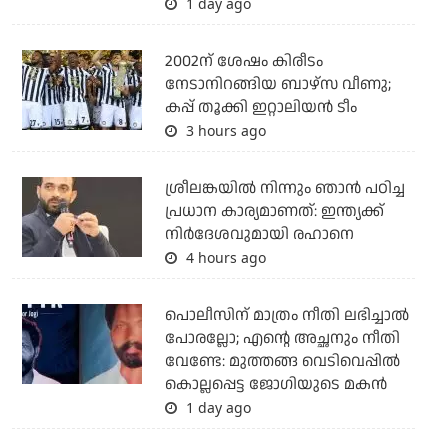
1 day ago
2002ന് ശേഷം കിരീടം
നേടാനിറങ്ങിയ ബാഴ്സ വീണു;
കപ്പ് തൂക്കി ഇറ്റാലിയൻ ടീം
3 hours ago
ശ്രീലങ്കയില്‍ നിന്നും ഞാന്‍ പഠിച്ച
പ്രധാന കാര്യമാണത്: ഇന്ത്യക്ക്
നിര്‍ദേശവുമായി രഹാനെ
4 hours ago
പൊലീസിന് മാത്രം നീതി ലഭിച്ചാല്‍
പോരല്ലോ; എന്റെ അച്ഛനും നീതി
വേണ്ടേ: മുത്തങ്ങ വെടിവെപ്പില്‍
കൊല്ലപ്പെട്ട ജോഗിയുടെ മകന്‍
1 day ago