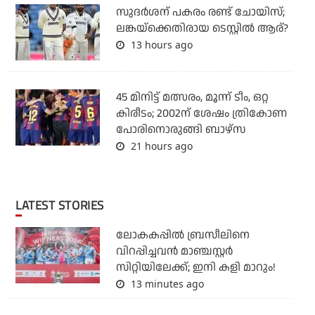
സുദര്‍ശന് പകരം രണ്ട് ചോയിസ്;
ലങ്കയ്‌ക്കെതിരായ ടെസ്റ്റില്‍ ആര്?
13 hours ago
45 മിനിട്ട് മത്സരം, മൂന്ന് ടീം, ഒറ്റ
കിരീടം; 2002ന് ശേഷം ത്രികോണ
പോരിനൊരുങ്ങി ബാഴ്‌സ
21 hours ago
LATEST STORIES
ലോകകപ്പില്‍ ബ്രസീലിനെ
വിറപ്പിച്ചവന്‍ മാഞ്ചസ്റ്റര്‍
സിറ്റിയിലേക്ക്; ഇനി കളി മാറും!
13 minutes ago