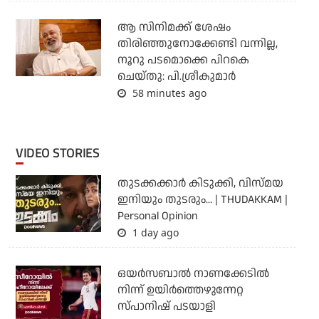
ആ സിനിമക്ക് ശേഷം
തിരിഞ്ഞുനോക്കേണ്ടി വന്നില്ല,
നൂറു പടമൊക്കെ പിറകെ
ചെയ്തു: പി.ശ്രീകുമാർ
58 minutes ago
VIDEO STORIES
തുടക്കക്കാര്‍ കിടുക്കി, വിസ്മയ
ഇനിയും തുടരും... | THUDAKKAM |
Personal Opinion
1 day ago
ഒയര്‍സബാൽ നാണക്കേടിൽ
നിന്ന് ഉയിർത്തെഴുന്നേറ്റ
സ്പാനിഷ് പടയാളി