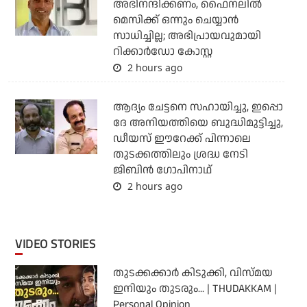
അഭിനന്ദിക്കണം, ഫൈനലില്‍
മെസിക്ക് ഒന്നും ചെയ്യാന്‍
സാധിച്ചില്ല; അഭിപ്രായവുമായി
റിക്കാര്‍ഡോ കോസ്റ്റ
2 hours ago
ആദ്യം ചേട്ടനെ സഹായിച്ചു, ഇപ്പൊ
ദേ അനിയത്തിയെ ബുദ്ധിമുട്ടിച്ചു,
ഡീയസ് ഈറേക്ക് പിന്നാലെ
തുടക്കത്തിലും ശ്രദ്ധ നേടി
ജിബിന്‍ ഗോപിനാഥ്
2 hours ago
VIDEO STORIES
തുടക്കക്കാര്‍ കിടുക്കി, വിസ്മയ
ഇനിയും തുടരും... | THUDAKKAM |
Personal Opinion