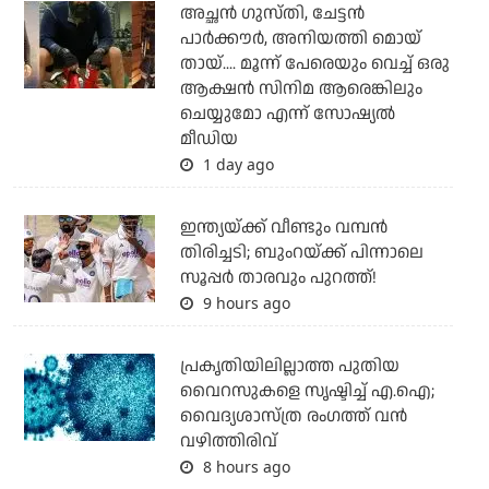
അച്ഛന്‍ ഗുസ്തി, ചേട്ടന്‍
പാര്‍ക്കൗര്‍, അനിയത്തി മൊയ്
തായ്.... മൂന്ന് പേരെയും വെച്ച് ഒരു
ആക്ഷന്‍ സിനിമ ആരെങ്കിലും
ചെയ്യുമോ എന്ന് സോഷ്യല്‍
മീഡിയ
1 day ago
ഇന്ത്യയ്ക്ക് വീണ്ടും വമ്പന്‍
തിരിച്ചടി; ബുംറയ്ക്ക് പിന്നാലെ
സൂപ്പര്‍ താരവും പുറത്ത്!
9 hours ago
പ്രകൃതിയിലില്ലാത്ത പുതിയ
വൈറസുകളെ സൃഷ്ടിച്ച് എ.ഐ;
വൈദ്യശാസ്ത്ര രംഗത്ത് വന്‍
വഴിത്തിരിവ്
8 hours ago