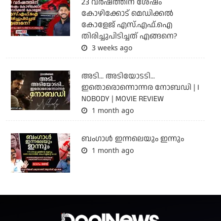
23 വർഷത്തിന് ശേഷം
കോഴിക്കോട് മെഡിക്കൽ
കോളേജ് എസ്.എഫ്.ഐ
തിരിച്ചുപിടിച്ചത് എങ്ങനെ?
3 weeks ago
അടി... അടിയോടടി...
ഇതൊരൊന്നൊന്നര നോബഡി | I
NOBODY | MOVIE REVIEW
1 month ago
ബംഗാള്‍ ഇന്നലെയും ഇന്നും
1 month ago