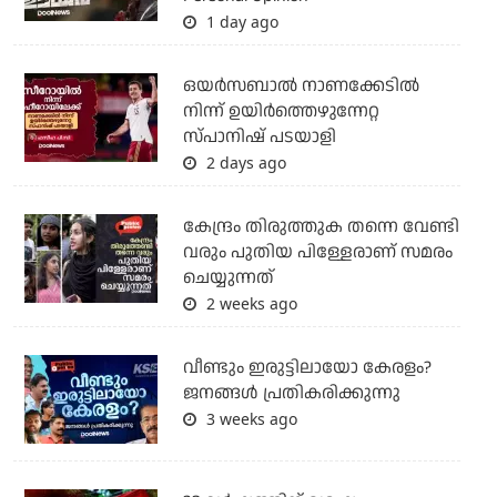
1 day ago
ഒയര്‍സബാൽ നാണക്കേടിൽ
നിന്ന് ഉയിർത്തെഴുന്നേറ്റ
സ്പാനിഷ് പടയാളി
2 days ago
കേന്ദ്രം തിരുത്തുക തന്നെ വേണ്ടി
വരും പുതിയ പിള്ളേരാണ് സമരം
ചെയ്യുന്നത്
2 weeks ago
വീണ്ടും ഇരുട്ടിലായോ കേരളം?
ജനങ്ങൾ പ്രതികരിക്കുന്നു
3 weeks ago