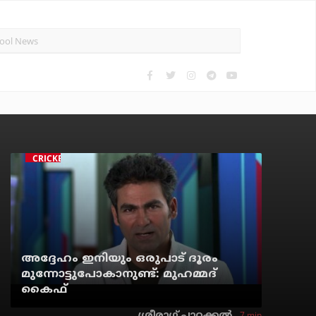
CRICKET
അദ്ദേഹം ഇനിയും ഒരുപാട് ദൂരം
മുന്നോട്ടുപോകാനുണ്ട്: മുഹമ്മദ്
കൈഫ്
7 min
ശ്രീരാഗ് പാറക്കല്‍