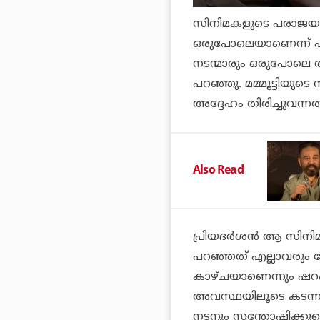
സിനിമകളുടെ പരാജയവു
ഒരുപോലെയാണെന്ന് പറയ
നടന്മാരും ഒരുപോലെ തന
പറഞ്ഞു. മമ്മൂട്ടിയുട
അദ്ദേഹം തിരിച്ചുവന്നതു
Also Read
പ്രിയദര്‍ശന്‍ ആ സിനിമ
പറഞ്ഞത് എല്ലാവരും കേട
കാഴ്ചയാണെന്നും ഷറഫുദ
അവസ്ഥയിലൂടെ കടന്നുപ
നടനും സന്തോഷിക്കുമെന