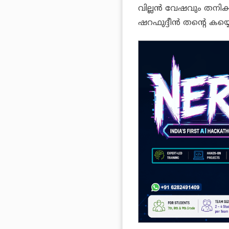
വില്ലന്‍ വേഷവും തനിക
ഷറഫുദ്ദീന്‍ തന്റെ കയ്യൊപ