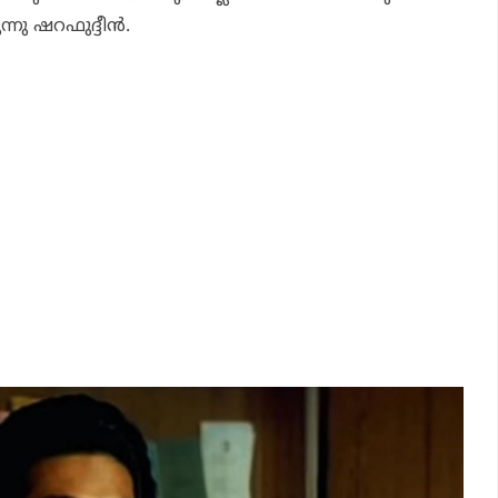
ു ഷറഫുദ്ദീന്‍.