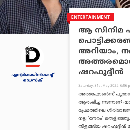
ENTERTAINMENT
ആ സിനിമ ഹിറ
പൊട്ടിക്കരഞ
അറിയാം, നമ്
അത്തരമൊര
ഷറഫുദ്ദീന്‍
എന്റര്‍ടെയിന്‍മെന്റ്
ഡെസ്‌ക്
Saturday, 31st May 2025, 6:06 
അല്‍ഫോണ്‍സ് പുത്രന
ആരംഭിച്ച നടനാണ് ഷറഫ
പ്രേമത്തിലെ ഗിരിരാജന്
നല്ല ‘നേരം’ തെളിഞ്ഞു
തിളങ്ങിയ ഷറഫുദ്ദീന്