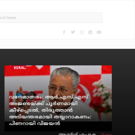
KERALA NEWS
വന്ദേമാതരം: ആര്‍.എസ്.എസ്
അജണ്ടയ്ക്ക് പൂര്‍ണമായി
കീഴ്‌പ്പെടല്‍, തിരുത്താന്‍
അടിയന്തരമായി തയ്യാറാകണം:
പിണറായി വിജയന്‍
18 min
ആദർശ് എം.കെ.