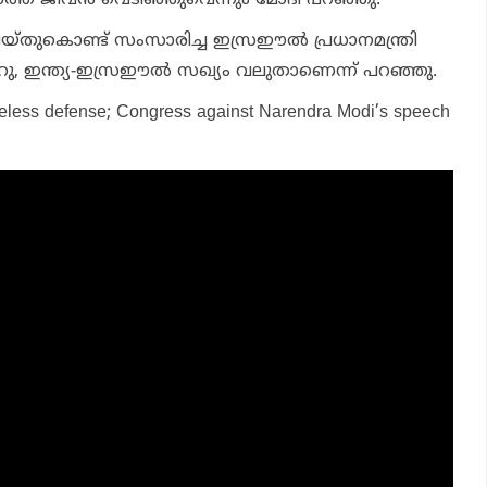
തുകൊണ്ട് സംസാരിച്ച ഇസ്രഈല്‍ പ്രധാനമന്ത്രി
ു, ഇന്ത്യ-ഇസ്രഈല്‍ സഖ്യം വലുതാണെന്ന് പറഞ്ഞു.
eless defense; Congress against Narendra Modi’s speech