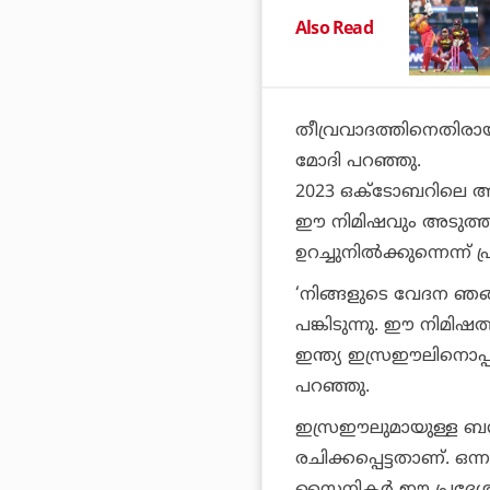
Also Read
തീവ്രവാദത്തിനെതിരായ 
മോദി പറഞ്ഞു.
2023 ഒക്ടോബറിലെ ആക
ഈ നിമിഷവും അടുത്ത 
ഉറച്ചുനില്‍ക്കുന്നെന്ന് പ
‘നിങ്ങളുടെ വേദന ഞങ്ങ
പങ്കിടുന്നു. ഈ നിമ
ഇന്ത്യ ഇസ്രഈലിനൊപ്പം 
പറഞ്ഞു.
ഇസ്രഈലുമായുള്ള ബന്
രചിക്കപ്പെട്ടതാണ്. ഒന
സൈനികര്‍ ഈ പ്രദേശത്