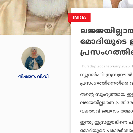
INDIA
ലജ്ജയില്ലാത
മോദിയുടെ ഇ
പ്രസംഗത്ത
Thursday, 26th February 2026, 
ന്യൂദല്‍ഹി: ഇസ്രഈല്‍ പ
നിഷാന. വി.വി
പ്രസംഗത്തിനെതിരെ വ
തന്റെ സുഹൃത്തായ ഇസ്
ലജ്ജയില്ലാതെ പ്രതിര
വക്താവ് ജയറാം രമേശ
ഇന്ത്യ ഇസ്രഈലിനെ പി
മോദിയുടെ പരാമര്‍ശത്