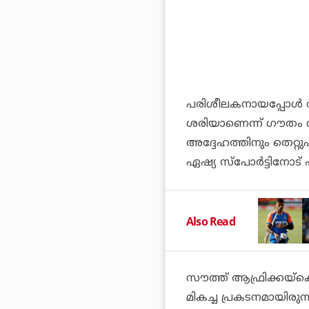
പരിശീലകനായപ്പോള്‍ തുട
ശരിയാണെന്ന് ഗൗതം ഗം
അദ്ദേഹത്തിനും തെറ്റുപ
ഏഷ്യ സ്‌പോര്‍ട്ടിനോട്
Also Read
സൗത്ത് ആഫ്രിക്കയ്‌ക
മികച്ച പ്രകടനമായിരുന്