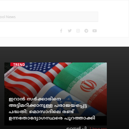
TRENDING
ഇറാന്‍ സര്‍ക്കാരിനെ
അട്ടിമറിക്കാനുള്ള പരാജയപ്പെട്ട
പദ്ധതി: മൊസാദിലെ രണ്ട്
ഉന്നതോദ്യോഗസ്ഥരെ പുറത്താക്കി
1 hour ago
റെന്വര്‍ പി