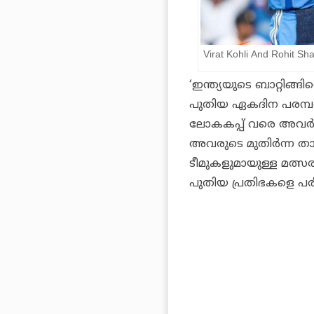
Virat Kohli And Rohit S
‘ഇന്ത്യയുടെ ബാറ്റിങ്ങ
പുതിയ ഏകദിന പരമ്പര
ലോകകപ്പ് വരെ അവര്‍ക്
അവരുടെ മുതിര്‍ന്ന ത
ടീമുകളുമായുള്ള മത്സര
പുതിയ പ്രതിഭകളെ പരീക