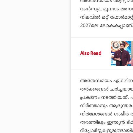
അതേസമയം ആദ്യ മത്സരത
റണ്‍സും, മൂന്നാം മത
നിലവില്‍ മറ്റ് ഫോര്‍മാറ്
2027ലെ ലോകകപ്പാണ്
Also Read
അതേസമയം ഏകദിന ടീമില
തര്‍ക്കങ്ങള്‍ ചര്‍ച്ചയ
പ്രകടനം നടത്തിയത്. ഏ
നിര്‍ത്താനും ആഭ്യന്ത
നിര്‍ദേശങ്ങള്‍ ഗംഭീര്
തരത്തിലും ഇന്ത്യന്‍ ടീ
റിപ്പോര്‍ട്ടുകളുമുണ്ടായിര