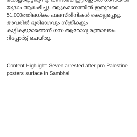
യുദ്ധം ആരംഭിച്ചു. ആക്രമണത്തിൽ ഇതുവരെ
51,000ത്തിലധികം ഫലസ്തീനികൾ കൊല്ലപ്പെട്ടു.
അവരിൽ ഭൂരിഭാഗവും സ്ത്രീകളും
കുട്ടികളുമാണെന്ന് ഗസ ആരോഗ്യ മന്ത്രാലയം
റിപ്പോർട്ട് ചെയ്തു.
Content Highlight: Seven arrested after pro-Palestine
posters surface in Sambhal