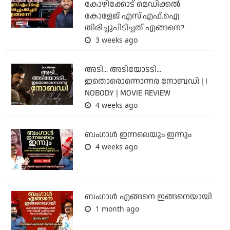
കോഴിക്കോട് മെഡിക്കൽ
കോളേജ് എസ്.എഫ്.ഐ
തിരിച്ചുപിടിച്ചത് എങ്ങനെ?
3 weeks ago
അടി... അടിയോടടി...
ഇതൊരൊന്നൊന്നര നോബഡി | I
NOBODY | MOVIE REVIEW
4 weeks ago
ബംഗാള്‍ ഇന്നലെയും ഇന്നും
4 weeks ago
ബം​ഗാൾ എങ്ങനെ ഇങ്ങനെയായി
1 month ago