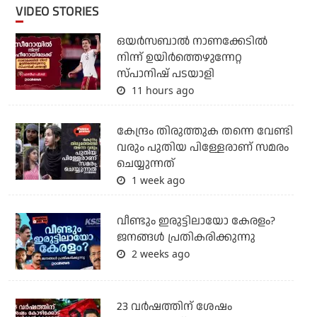
VIDEO STORIES
ഒയര്‍സബാൽ നാണക്കേടിൽ
നിന്ന് ഉയിർത്തെഴുന്നേറ്റ
സ്പാനിഷ് പടയാളി
11 hours ago
കേന്ദ്രം തിരുത്തുക തന്നെ വേണ്ടി
വരും പുതിയ പിള്ളേരാണ് സമരം
ചെയ്യുന്നത്
1 week ago
വീണ്ടും ഇരുട്ടിലായോ കേരളം?
ജനങ്ങൾ പ്രതികരിക്കുന്നു
2 weeks ago
23 വർഷത്തിന് ശേഷം