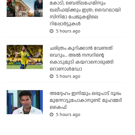
കോടി, ബെത്‌ലഹേമിനും
ഖലീഫയ്ക്കും ഇത്ര; വൈറലായി
സിനിമാ പേജുകളിലെ
റിപ്പോര്‍ട്ടുകള്‍
5 hours ago
ചരിത്രം കുറിക്കാന്‍ വേണ്ടത്
വെറും... അല്‍ നസറിന്റെ
കൊടുമുടി കയറാനൊരുങ്ങി
റൊണാള്‍ഡോ
5 hours ago
അദ്ദേഹം ഇനിയും ഒരുപാട് ദൂരം
മുന്നോട്ടുപോകാനുണ്ട്: മുഹമ്മദ്
കൈഫ്
5 hours ago