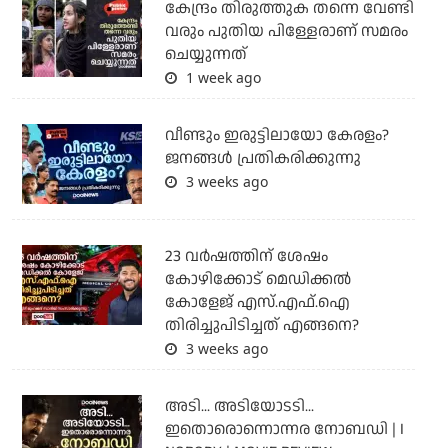
കേന്ദ്രം തിരുത്തുക തന്നെ വേണ്ടി
വരും പുതിയ പിള്ളേരാണ് സമരം
ചെയ്യുന്നത്
1 week ago
വീണ്ടും ഇരുട്ടിലായോ കേരളം?
ജനങ്ങൾ പ്രതികരിക്കുന്നു
3 weeks ago
23 വർഷത്തിന് ശേഷം
കോഴിക്കോട് മെഡിക്കൽ
കോളേജ് എസ്.എഫ്.ഐ
തിരിച്ചുപിടിച്ചത് എങ്ങനെ?
3 weeks ago
അടി... അടിയോടടി...
ഇതൊരൊന്നൊന്നര നോബഡി | I