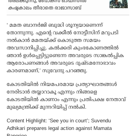
അലക്കുന്നു, ബോക്‌സ് ഓഫീസില്‍
കഷ്ടകാലം തീരാതെ രാജാസാബ്
‘ മമത ബാനര്‍ജി ബുദ്ധി ശൂന്യയാണെന്ന്
തോന്നുന്നു. എന്റെ വക്കീല്‍ നോട്ടീസിന് മറുപടി
നല്‍കാന്‍ മമതയ്ക്ക് കൊടുത്ത സമയം
അവസാനിപ്പിച്ചു. കല്‍ക്കരി കുംഭകോണത്തില്‍
ഞാന്‍ ഉള്‍പ്പെട്ടിട്ടുണ്ടെന്ന അവരുടെ സാങ്കല്‍പ്പിക
ആരോപണങ്ങള്‍ അവരുടെ ദുഷ്ടമനോഭാവം
കാരണമാണ്,’ സുവേന്ദു പറഞ്ഞു.
കോടതിയില്‍ നിയമപരമായ പ്രത്യാഘാതങ്ങള്‍
നേരിടാന്‍ തയ്യാറാകൂ എന്നും നിങ്ങളെ
കോടതിയില്‍ കാണാം എന്നും പ്രതിപക്ഷ നേതാവ്
മുഖ്യമന്ത്രിക്ക് മുന്നറിയിപ്പ് നല്‍കി.
Content Highlight: ‘See you in court’; Suvendu
Adhikari prepares legal action against Mamata
Banerjee