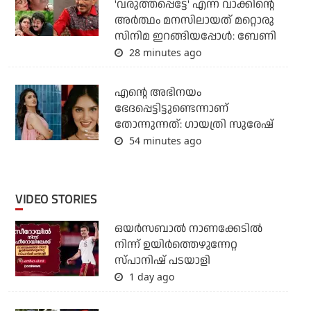
'വരുത്തപ്പെട്ടേ' എന്ന വാക്കിന്റെ
അർത്ഥം മനസിലായത് മറ്റൊരു
സിനിമ ഇറങ്ങിയപ്പോൾ: ബേണി
28 minutes ago
എന്റെ അഭിനയം
ഭേദപ്പെട്ടിട്ടുണ്ടെന്നാണ്
തോന്നുന്നത്: ഗായത്രി സുരേഷ്
54 minutes ago
VIDEO STORIES
ഒയര്‍സബാൽ നാണക്കേടിൽ
നിന്ന് ഉയിർത്തെഴുന്നേറ്റ
സ്പാനിഷ് പടയാളി
1 day ago