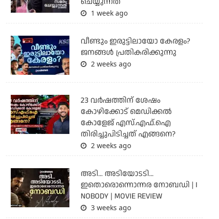
ചെയ്യുന്നത്
1 week ago
വീണ്ടും ഇരുട്ടിലായോ കേരളം?
ജനങ്ങൾ പ്രതികരിക്കുന്നു
2 weeks ago
23 വർഷത്തിന് ശേഷം
കോഴിക്കോട് മെഡിക്കൽ
കോളേജ് എസ്.എഫ്.ഐ
തിരിച്ചുപിടിച്ചത് എങ്ങനെ?
2 weeks ago
അടി... അടിയോടടി...
ഇതൊരൊന്നൊന്നര നോബഡി | I
NOBODY | MOVIE REVIEW
3 weeks ago