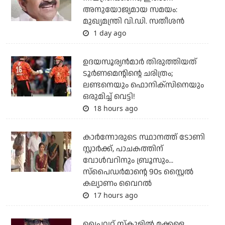
അനുയോജ്യമായ സമയം:
മുഖ്യമന്ത്രി വി.ഡി. സതീശന്‍
1 day ago
ഉദയസൂര്യന്‍മാര്‍ തിരുത്തിയത്
ടൂര്‍ണമെന്റിന്റെ ചരിത്രം;
ലണ്ടനെയും ഫൊനിക്‌സിനെയും
ഒരുമിച്ച് വെട്ടി!
18 hours ago
കാര്‍ന്നോരുടെ സ്ഥാനത്ത് ടോണി
സ്റ്റാര്‍ക്ക്, പാചകത്തിന്
വോള്‍വറിനും ബ്രൂസും...
സ്‌പൈഡര്‍മാന്റെ 90s സ്റ്റൈല്‍
കല്യാണം വൈറല്‍
17 hours ago
പ്രൈവറ്റ് സ്‌കൂളില്‍ മക്കളെ