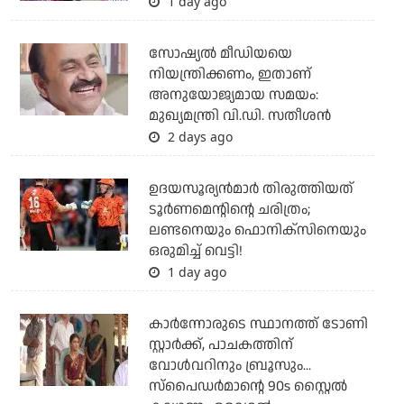
1 day ago
സോഷ്യല്‍ മീഡിയയെ
നിയന്ത്രിക്കണം, ഇതാണ്
അനുയോജ്യമായ സമയം:
മുഖ്യമന്ത്രി വി.ഡി. സതീശന്‍
2 days ago
ഉദയസൂര്യന്‍മാര്‍ തിരുത്തിയത്
ടൂര്‍ണമെന്റിന്റെ ചരിത്രം;
ലണ്ടനെയും ഫൊനിക്‌സിനെയും
ഒരുമിച്ച് വെട്ടി!
1 day ago
കാര്‍ന്നോരുടെ സ്ഥാനത്ത് ടോണി
സ്റ്റാര്‍ക്ക്, പാചകത്തിന്
വോള്‍വറിനും ബ്രൂസും...
സ്‌പൈഡര്‍മാന്റെ 90s സ്റ്റൈല്‍