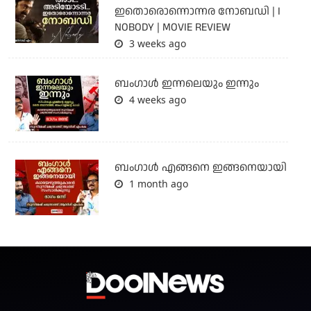
ഇതൊരൊന്നൊന്നര നോബഡി | I
NOBODY | MOVIE REVIEW
3 weeks ago
ബംഗാള്‍ ഇന്നലെയും ഇന്നും
4 weeks ago
ബം​ഗാൾ എങ്ങനെ ഇങ്ങനെയായി
1 month ago