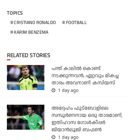
TOPICS
CRISTIANO RONALDO
FOOTBALL
KARIM BENZEMA
RELATED STORIES
പന്ത് കാലില്‍ കൊണ്ട്
നടക്കുന്നവന്‍, ഏറ്റവും മികച്ച
താരം അവനാണ്: കസിയസ്
1 day ago
അദ്ദേഹം ഫുട്‌ബോളിലെ
സമ്പൂര്‍ണനായ ഒരു താരമാണ്;
ഇതിഹാസ ഗോള്‍കീപ്പര്‍
ജിയാന്‍ലൂജി ബഫണ്‍
1 day ago