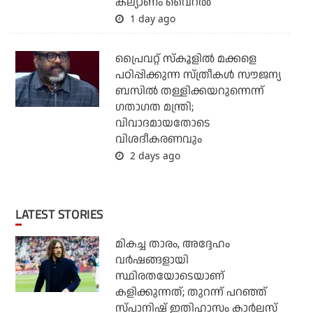
കല്യാണം വൈറല്‍
1 day ago
പ്രൈവറ്റ് സ്‌കൂളില്‍ മക്കളെ
പഠിപ്പിക്കുന്ന സ്ത്രീകള്‍ സൗജന്യ
ബസില്‍ തള്ളിക്കയറുന്നെന്ന്
ഗതാഗത മന്ത്രി;
വിവാദമായതോടെ
വിശദീകരണവും
2 days ago
LATEST STORIES
മികച്ച താരം, അദ്ദേഹം
വര്‍ഷങ്ങളായി
സ്ഥിരതയോടെയാണ്
കളിക്കുന്നത്; തുറന്ന് പറഞ്ഞ്
സ്പാനിഷ് ഇതിഹാസം കാര്‍ലസ്