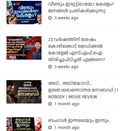
വീണ്ടും ഇരുട്ടിലായോ കേരളം?
ജനങ്ങൾ പ്രതികരിക്കുന്നു
3 weeks ago
23 വർഷത്തിന് ശേഷം
കോഴിക്കോട് മെഡിക്കൽ
കോളേജ് എസ്.എഫ്.ഐ
തിരിച്ചുപിടിച്ചത് എങ്ങനെ?
3 weeks ago
അടി... അടിയോടടി...
ഇതൊരൊന്നൊന്നര നോബഡി | I
NOBODY | MOVIE REVIEW
1 month ago
ബംഗാള്‍ ഇന്നലെയും ഇന്നും
1 month ago