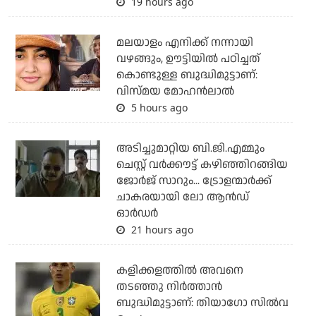
19 hours ago
മലയാളം എനിക്ക് നന്നായി
വഴങ്ങും, ഊട്ടിയില്‍ പഠിച്ചത്
കൊണ്ടുള്ള ബുദ്ധിമുട്ടാണ്:
വിസ്മയ മോഹന്‍ലാല്‍
5 hours ago
അടിച്ചുമാറ്റിയ ബി.ജി.എമ്മും
ചെസ്റ്റ് വര്‍ക്കൗട്ട് കഴിഞ്ഞിറങ്ങിയ
ജോര്‍ജ് സാറും... ട്രോളന്മാര്‍ക്ക്
ചാകരയായി ലോ ആന്‍ഡ്
ഓര്‍ഡര്‍
21 hours ago
കളിക്കളത്തില്‍ അവനെ
തടഞ്ഞു നിര്‍ത്താന്‍
ബുദ്ധിമുട്ടാണ്: തിയാഗോ സില്‍വ