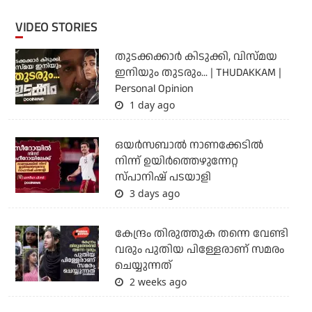
VIDEO STORIES
തുടക്കക്കാര്‍ കിടുക്കി, വിസ്മയ
ഇനിയും തുടരും... | THUDAKKAM |
Personal Opinion
1 day ago
ഒയര്‍സബാൽ നാണക്കേടിൽ
നിന്ന് ഉയിർത്തെഴുന്നേറ്റ
സ്പാനിഷ് പടയാളി
3 days ago
കേന്ദ്രം തിരുത്തുക തന്നെ വേണ്ടി
വരും പുതിയ പിള്ളേരാണ് സമരം
ചെയ്യുന്നത്
2 weeks ago