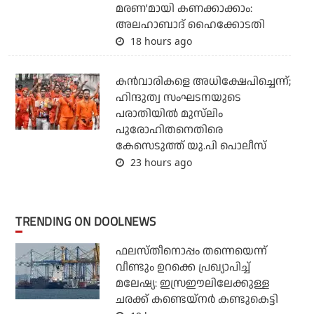
മരണ'മായി കണക്കാക്കാം:
അലഹാബാദ് ഹൈക്കോടതി
18 hours ago
കന്‍വാരികളെ അധിക്ഷേപിച്ചെന്ന്;
ഹിന്ദുത്വ സംഘടനയുടെ
പരാതിയില്‍ മുസ്‌ലിം
പുരോഹിതനെതിരെ
കേസെടുത്ത് യു.പി പൊലീസ്
23 hours ago
TRENDING ON DOOLNEWS
ഫലസ്തീനൊപ്പം തന്നെയെന്ന്
വീണ്ടും ഉറക്കെ പ്രഖ്യാപിച്ച്
മലേഷ്യ: ഇസ്രഈലിലേക്കുള്ള
ചരക്ക് കണ്ടെയ്‌നര്‍ കണ്ടുകെട്ടി