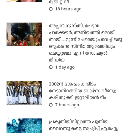
ബ്രെറ്റ് ലീ
18 hours ago
അച്ഛന്‍ ഗുസ്തി, ചേട്ടന്‍
പാര്‍ക്കൗര്‍, അനിയത്തി മൊയ്
തായ്.... മൂന്ന് പേരെയും വെച്ച് ഒരു
ആക്ഷന്‍ സിനിമ ആരെങ്കിലും
ചെയ്യുമോ എന്ന് സോഷ്യല്‍
മീഡിയ
1 day ago
2002ന് ശേഷം കിരീടം
നേടാനിറങ്ങിയ ബാഴ്സ വീണു;
കപ്പ് തൂക്കി ഇറ്റാലിയൻ ടീം
7 hours ago
പ്രകൃതിയിലില്ലാത്ത പുതിയ
വൈറസുകളെ സൃഷ്ടിച്ച് എ.ഐ;