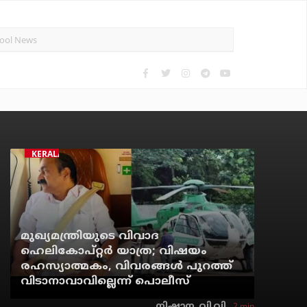
KERALA
മുഖ്യമന്ത്രിയുടെ വിവാദ
ഹെലികോപ്റ്റര്‍ യാത്ര; വിഷയം
രഹസ്യാത്മകം, വിവരങ്ങള്‍ പുറത്ത്
വിടാനാവാവില്ലെന്ന് പൊലീസ്
2 min
നിഷാന. വി.വി