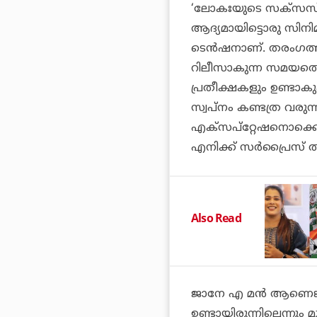
‘ലോകഃയുടെ സക്‌സസ് ജേ
ആദ്യമായിട്ടൊരു സിനി
ടെന്‍ഷനാണ്. തരംഗത്
റിലീസാകുന്ന സമയത്തൊക
പ്രതീക്ഷകളും ഉണ്ടാ
സ്വപ്‌നം കണ്ടത്ര വരുന
എക്‌സപ്‌റ്റേഷനൊക്ക
എനിക്ക് സര്‍പ്രൈസ് ത
Also Read
ജാനേ എ മന്‍ ആണെങ്ക
ഉണ്ടായിരുന്നില്ലെന്ന