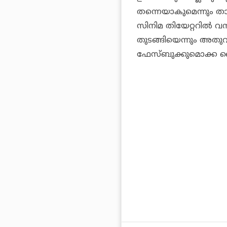
തന്നെയാകുമെന്നും താന
സിനിമ തിയേറ്ററില്‍ വ
തുടങ്ങിയെന്നും അതുവര
ഫേസ്ബുക്കുമൊക്ക ലൈവാ