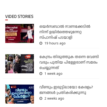
VIDEO STORIES
ഒയര്‍സബാൽ നാണക്കേടിൽ
നിന്ന് ഉയിർത്തെഴുന്നേറ്റ
സ്പാനിഷ് പടയാളി
19 hours ago
കേന്ദ്രം തിരുത്തുക തന്നെ വേണ്ടി
വരും പുതിയ പിള്ളേരാണ് സമരം
ചെയ്യുന്നത്
1 week ago
വീണ്ടും ഇരുട്ടിലായോ കേരളം?
ജനങ്ങൾ പ്രതികരിക്കുന്നു
2 weeks ago