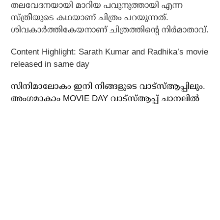
തലവേദനയായി മാറിയ പവുനുത്തായി എന്ന
സ്ത്രീയുടെ കഥയാണ് ചിത്രം പറയുന്നത്.
ശിവകാര്‍ത്തികേയനാണ് ചിത്രത്തിന്റെ നിര്‍മാതാവ്.
Content Highlight: Sarath Kumar and Radhika’s movie
released in same day
സിനിമാലോകം ഇനി നിങ്ങളുടെ വാട്സ്ആപ്പിലും.
അം​ഗമാകാം MOVIE DAY വാട്സ്ആപ്പ് ചാനലിൽ