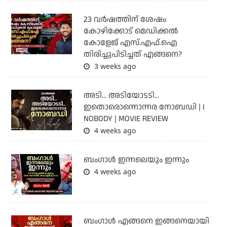
23 വർഷത്തിന് ശേഷം
കോഴിക്കോട് മെഡിക്കൽ
കോളേജ് എസ്.എഫ്.ഐ
തിരിച്ചുപിടിച്ചത് എങ്ങനെ?
3 weeks ago
അടി... അടിയോടടി...
ഇതൊരൊന്നൊന്നര നോബഡി | I
NOBODY | MOVIE REVIEW
4 weeks ago
ബംഗാള്‍ ഇന്നലെയും ഇന്നും
4 weeks ago
ബം​ഗാൾ എങ്ങനെ ഇങ്ങനെയായി