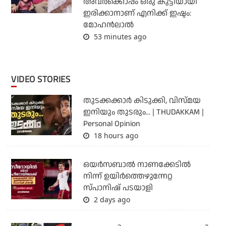
അവർക്കൊപ്പം ഒരു കുട്ടിയായി
ഇരിക്കാനാണ് എനിക്ക് ഇഷ്ടം:
മോഹൻലാൽ
53 minutes ago
VIDEO STORIES
തുടക്കക്കാര്‍ കിടുക്കി, വിസ്മയ
ഇനിയും തുടരും... | THUDAKKAM |
Personal Opinion
18 hours ago
ഒയര്‍സബാൽ നാണക്കേടിൽ
നിന്ന് ഉയിർത്തെഴുന്നേറ്റ
സ്പാനിഷ് പടയാളി
2 days ago