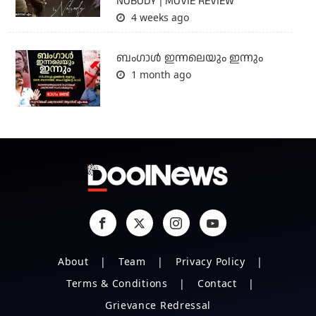
NOBODY | MOVIE REVIEW
4 weeks ago
ബംഗാള്‍ ഇന്നലെയും ഇന്നും
1 month ago
About
Team
Privacy Policy
Terms & Conditions
Contact
Grievance Redressal