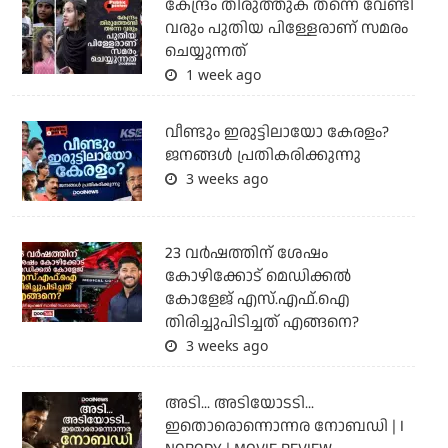
കേന്ദ്രം തിരുത്തുക തന്നെ വേണ്ടി
വരും പുതിയ പിള്ളേരാണ് സമരം
ചെയ്യുന്നത്
1 week ago
വീണ്ടും ഇരുട്ടിലായോ കേരളം?
ജനങ്ങൾ പ്രതികരിക്കുന്നു
3 weeks ago
23 വർഷത്തിന് ശേഷം
കോഴിക്കോട് മെഡിക്കൽ
കോളേജ് എസ്.എഫ്.ഐ
തിരിച്ചുപിടിച്ചത് എങ്ങനെ?
3 weeks ago
അടി... അടിയോടടി...
ഇതൊരൊന്നൊന്നര നോബഡി | I