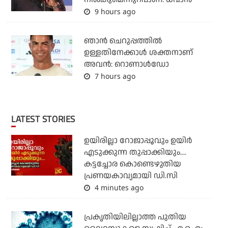
9 hours ago
ഞാന്‍ ചെറുപ്പത്തില്‍
ഉള്ളതിനേക്കാള്‍ ശക്തനാണ്
അവന്‍: റൊണാള്‍ഡോ
7 hours ago
LATEST STORIES
ഉയിരില്ലാ റോജാപ്പൂവും ഉയിര്‍
എടുക്കുന്ന തുപ്പാക്കിയും....
കട്ടച്ചോര കൊണ്ടെഴുതിയ
പ്രണയകാവ്യമായി ഡി.സി
4 minutes ago
പ്രകൃതിയിലില്ലാത്ത പുതിയ