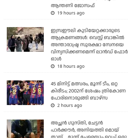
ആന്തണി ജോസഫ്
19 hours ago
ഇസ്രഈലി കുടിയേറ്റക്കാരുടെ
ആക്രമണങ്ങള്‍: വെസ്റ്റ് ബാങ്കില്‍
അന്താരാഷ്ട്ര സുരക്ഷാ സേനയെ
വിന്യസിക്കണമെന്ന് ലാന്‍ഡ് ഫോര്‍
ഓള്‍
18 hours ago
45 മിനിട്ട് മത്സരം, മൂന്ന് ടീം, ഒറ്റ
കിരീടം; 2002ന് ശേഷം ത്രികോണ
പോരിനൊരുങ്ങി ബാഴ്‌സ
2 hours ago
അച്ഛന്‍ ഗുസ്തി, ചേട്ടന്‍
പാര്‍ക്കൗര്‍, അനിയത്തി മൊയ്
തായ്.... മൂന്ന് പേരെയും വെച്ച് ഒരു