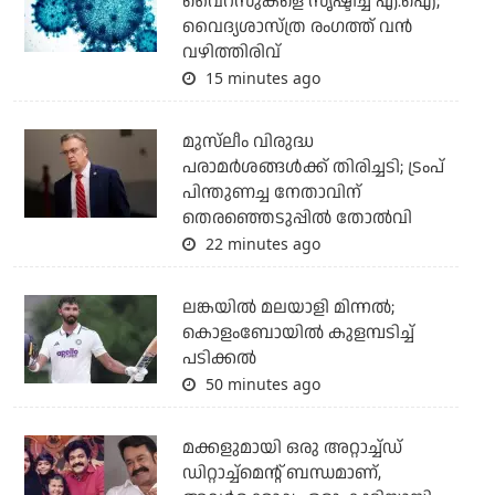
വൈറസുകളെ സൃഷ്ടിച്ച് എ.ഐ;
വൈദ്യശാസ്ത്ര രംഗത്ത് വന്‍
വഴിത്തിരിവ്
15 minutes ago
മുസ്‌ലീം വിരുദ്ധ
പരാമര്‍ശങ്ങള്‍ക്ക് തിരിച്ചടി; ട്രംപ്
പിന്തുണച്ച നേതാവിന്
തെരഞ്ഞെടുപ്പില്‍ തോല്‍വി
22 minutes ago
ലങ്കയില്‍ മലയാളി മിന്നല്‍;
കൊളംബോയിൽ കുളമ്പടിച്ച്
പടിക്കല്‍
50 minutes ago
മക്കളുമായി ഒരു അറ്റാച്ച്ഡ്
ഡിറ്റാച്ച്മെന്റ് ബന്ധമാണ്,