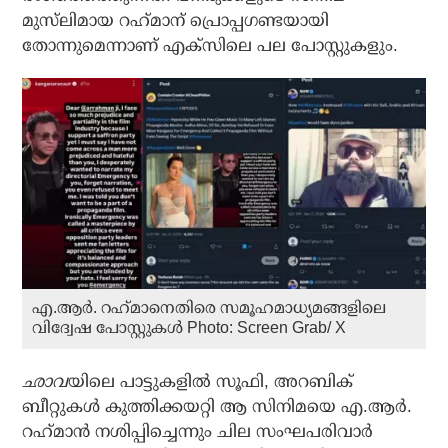
മുസ്‌ലിമായ റഹ്‌മാന് പ്രൊപ്പഗണ്ടയായി
തോന്നുമെന്നാണ് എക്‌സിലെ പല പോസ്റ്റുകളും.
എ.ആര്‍. റഹ്‌മാനെതിരെ സമൂഹമാധ്യമങ്ങളിലെ
വിദ്വേഷ പോസ്റ്റുകള്‍ Photo: Screen Grab/ X
ഛാവ
യിലെ പാട്ടുകളില്‍ സൂഫി, അറബിക്
ബീറ്റുകള്‍ കുത്തിക്കയറ്റി ആ സിനിമയെ എ.ആര്‍.
റഹ്‌മാന്‍ നശിപ്പിച്ചെന്നും ചില സംഘപരിവാര്‍