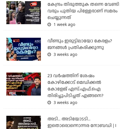
കേന്ദ്രം തിരുത്തുക തന്നെ വേണ്ടി
വരും പുതിയ പിള്ളേരാണ് സമരം
ചെയ്യുന്നത്
1 week ago
വീണ്ടും ഇരുട്ടിലായോ കേരളം?
ജനങ്ങൾ പ്രതികരിക്കുന്നു
3 weeks ago
23 വർഷത്തിന് ശേഷം
കോഴിക്കോട് മെഡിക്കൽ
കോളേജ് എസ്.എഫ്.ഐ
തിരിച്ചുപിടിച്ചത് എങ്ങനെ?
3 weeks ago
അടി... അടിയോടടി...
ഇതൊരൊന്നൊന്നര നോബഡി | I