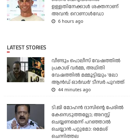
ഉള്ളതിനേക്കാള്‍ ശക്തനാണ്
അവന്‍: റൊണാള്‍ഡോ
6 hours ago
LATEST STORIES
വീണ്ടും പൊലീസ് വേഷത്തിൽ
പ്രകാശ് വർമ്മ, അഥിതി
വേഷത്തിൽ മമ്മൂട്ടിയും ‘ലോ
ആൻഡ് ഓർഡർ’ ടീസർ പുറത്ത്
44 minutes ago
ടി.ജി മോഹന്‍ ദാസിന്റെ പേരില്‍
കേസെടുത്തല്ലോ; അറസ്റ്റ്
ചെയ്യണമെന്ന് പറഞ്ഞാല്‍
ചെയ്യാന്‍ പറ്റുമോ: രമേശ്
ചെന്നിത്തല