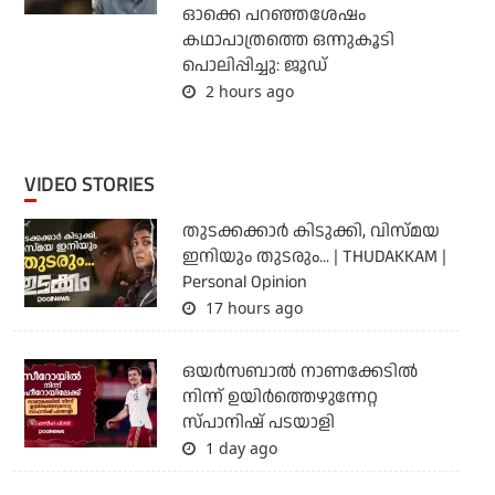
ഓക്കെ പറഞ്ഞശേഷം
കഥാപാത്രത്തെ ഒന്നുകൂടി
പൊലിപ്പിച്ചു: ജൂഡ്
2 hours ago
VIDEO STORIES
തുടക്കക്കാര്‍ കിടുക്കി, വിസ്മയ
ഇനിയും തുടരും... | THUDAKKAM |
Personal Opinion
17 hours ago
ഒയര്‍സബാൽ നാണക്കേടിൽ
നിന്ന് ഉയിർത്തെഴുന്നേറ്റ
സ്പാനിഷ് പടയാളി
1 day ago