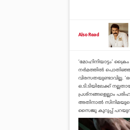
Also Read
‘മോഹിനിയാട്ടം’ ക്രൈം ത
നര്‍മത്തില്‍ പൊതിഞ്
വിരസതയുണ്ടാവില്ല. ‘ഭര
ഒ.ടി.ടിയിലേക്ക് നല്ല
പ്രശ്‌നങ്ങളെല്ലാം പരിഹര
അതിനാല്‍ സിനിമയുടെ 
സൈജു കുറുപ്പ് പറയുന്