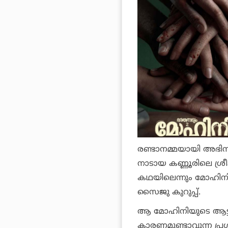
രണ്ടാനമ്മയായി അഭിന
നാടായ കണ്ണൂരിലെ ശ്
കഥയിലെന്നും മോഹിനി
സൈജു കുറുപ്പ്.
ആ മോഹിനിയുടെ ആട്ട
കാരണമുണ്ടാവുന്ന പ്ര