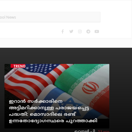
TRENDING
ഇറാന്‍ സര്‍ക്കാരിനെ
അട്ടിമറിക്കാനുള്ള പരാജയപ്പെട്ട
പദ്ധതി: മൊസാദിലെ രണ്ട്
ഉന്നതോദ്യോഗസ്ഥരെ പുറത്താക്കി
53 min
റെന്വര്‍ പി