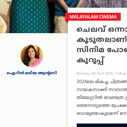
MALAYALAM CINEMA
ചെലവ് ഒന്നാ
കൂടുതലാണ്
സിനിമ പോല
കുറുപ്പ്
ഐറിന്‍ മരിയ ആന്റണി
Monday, 6th April 2026, 7:58 a
2024ലെ മികച്ച ചിത്രങ
നായകനാക്കി നവാഗതന
തിയേറ്ററില്‍ വേണ്ടത്ര ശ്
ഭരതനാട്യത്തെ പ്രേക്ഷ
ഭാഗമുണ്ടാകുമെന്ന് നേരത