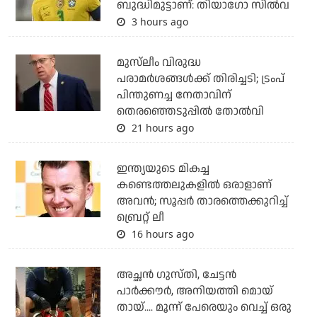
ബുദ്ധിമുട്ടാണ്: തിയാഗോ സില്‍വ
3 hours ago
മുസ്‌ലീം വിരുദ്ധ
പരാമര്‍ശങ്ങള്‍ക്ക് തിരിച്ചടി; ട്രംപ്
പിന്തുണച്ച നേതാവിന്
തെരഞ്ഞെടുപ്പില്‍ തോല്‍വി
21 hours ago
ഇന്ത്യയുടെ മികച്ച
കണ്ടെത്തലുകളില്‍ ഒരാളാണ്
അവന്‍; സൂപ്പര്‍ താരത്തെക്കുറിച്ച്
ബ്രെറ്റ് ലീ
16 hours ago
അച്ഛന്‍ ഗുസ്തി, ചേട്ടന്‍
പാര്‍ക്കൗര്‍, അനിയത്തി മൊയ്
തായ്.... മൂന്ന് പേരെയും വെച്ച് ഒരു