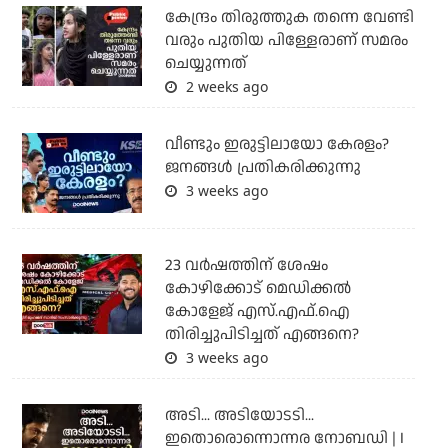
കേന്ദ്രം തിരുത്തുക തന്നെ വേണ്ടി
വരും പുതിയ പിള്ളേരാണ് സമരം
ചെയ്യുന്നത്
2 weeks ago
വീണ്ടും ഇരുട്ടിലായോ കേരളം?
ജനങ്ങൾ പ്രതികരിക്കുന്നു
3 weeks ago
23 വർഷത്തിന് ശേഷം
കോഴിക്കോട് മെഡിക്കൽ
കോളേജ് എസ്.എഫ്.ഐ
തിരിച്ചുപിടിച്ചത് എങ്ങനെ?
3 weeks ago
അടി... അടിയോടടി...
ഇതൊരൊന്നൊന്നര നോബഡി | I