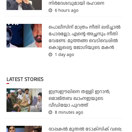
നിര്‍ദേശവുമായി രഹാനെ
6 hours ago
പൊലീസിന് മാത്രം നീതി ലഭിച്ചാല്‍
പോരല്ലോ; എന്റെ അച്ഛനും നീതി
വേണ്ടേ: മുത്തങ്ങ വെടിവെപ്പില്‍
കൊല്ലപ്പെട്ട ജോഗിയുടെ മകന്‍
1 day ago
LATEST STORIES
ഇസ്രഈലിനെ തള്ളി ഇറാന്‍;
മൊജ്തബ ഖാംനഇയുടെ
വീഡിയോ പുറത്ത്
8 minutes ago
രാപ്പകൽ മുതൽ ടോക്സിക് വരെ;