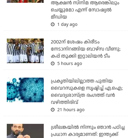
ആക്ഷന്‍ സിനിമ ആരെങ്കിലും
ചെയ്യുമോ എന്ന് സോഷ്യല്‍
മീഡിയ
1 day ago
2002ന് ശേഷം കിരീടം
നേടാനിറങ്ങിയ ബാഴ്സ വീണു;
കപ്പ് തൂക്കി ഇറ്റാലിയൻ ടീം
5 hours ago
പ്രകൃതിയിലില്ലാത്ത പുതിയ
വൈറസുകളെ സൃഷ്ടിച്ച് എ.ഐ;
വൈദ്യശാസ്ത്ര രംഗത്ത് വന്‍
വഴിത്തിരിവ്
21 hours ago
ശ്രീലങ്കയില്‍ നിന്നും ഞാന്‍ പഠിച്ച
പ്രധാന കാര്യമാണത്: ഇന്ത്യക്ക്