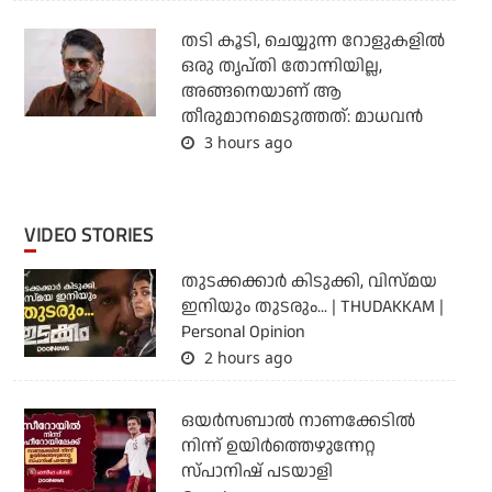
തടി കൂടി, ചെയ്യുന്ന റോളുകളില്‍
ഒരു തൃപ്തി തോന്നിയില്ല,
അങ്ങനെയാണ് ആ
തീരുമാനമെടുത്തത്: മാധവന്‍
3 hours ago
VIDEO STORIES
തുടക്കക്കാര്‍ കിടുക്കി, വിസ്മയ
ഇനിയും തുടരും... | THUDAKKAM |
Personal Opinion
2 hours ago
ഒയര്‍സബാൽ നാണക്കേടിൽ
നിന്ന് ഉയിർത്തെഴുന്നേറ്റ
സ്പാനിഷ് പടയാളി