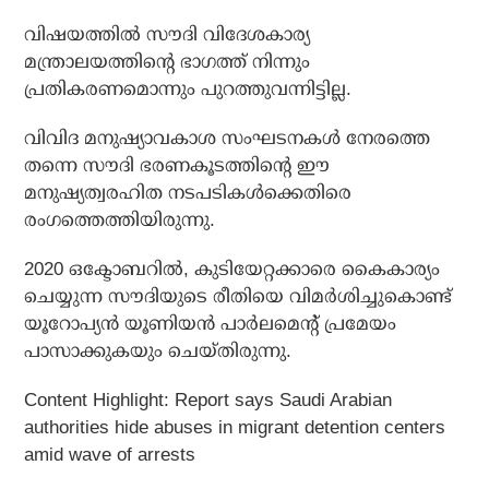
വിഷയത്തില്‍ സൗദി വിദേശകാര്യ
മന്ത്രാലയത്തിന്റെ ഭാഗത്ത് നിന്നും
പ്രതികരണമൊന്നും പുറത്തുവന്നിട്ടില്ല.
വിവിദ മനുഷ്യാവകാശ സംഘടനകള്‍ നേരത്തെ
തന്നെ സൗദി ഭരണകൂടത്തിന്റെ ഈ
മനുഷ്യത്വരഹിത നടപടികള്‍ക്കെതിരെ
രംഗത്തെത്തിയിരുന്നു.
2020 ഒക്ടോബറില്‍, കുടിയേറ്റക്കാരെ കൈകാര്യം
ചെയ്യുന്ന സൗദിയുടെ രീതിയെ വിമര്‍ശിച്ചുകൊണ്ട്
യൂറോപ്യന്‍ യൂണിയന്‍ പാര്‍ലമെന്റ് പ്രമേയം
പാസാക്കുകയും ചെയ്തിരുന്നു.
Content Highlight: Report says
Saudi Arabian
authorities hide abuses in migrant detention centers
amid wave of arrests