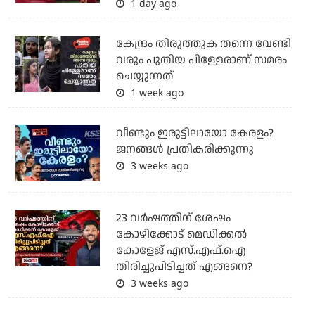
1 day ago
കേന്ദ്രം തിരുത്തുക തന്നെ വേണ്ടി
വരും പുതിയ പിള്ളേരാണ് സമരം
ചെയ്യുന്നത്
1 week ago
വീണ്ടും ഇരുട്ടിലായോ കേരളം?
ജനങ്ങൾ പ്രതികരിക്കുന്നു
3 weeks ago
23 വർഷത്തിന് ശേഷം
കോഴിക്കോട് മെഡിക്കൽ
കോളേജ് എസ്.എഫ്.ഐ
തിരിച്ചുപിടിച്ചത് എങ്ങനെ?
3 weeks ago