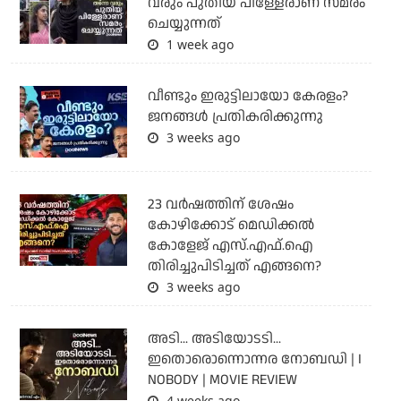
വരും പുതിയ പിള്ളേരാണ് സമരം
ചെയ്യുന്നത്
1 week ago
വീണ്ടും ഇരുട്ടിലായോ കേരളം?
ജനങ്ങൾ പ്രതികരിക്കുന്നു
3 weeks ago
23 വർഷത്തിന് ശേഷം
കോഴിക്കോട് മെഡിക്കൽ
കോളേജ് എസ്.എഫ്.ഐ
തിരിച്ചുപിടിച്ചത് എങ്ങനെ?
3 weeks ago
അടി... അടിയോടടി...
ഇതൊരൊന്നൊന്നര നോബഡി | I
NOBODY | MOVIE REVIEW
4 weeks ago