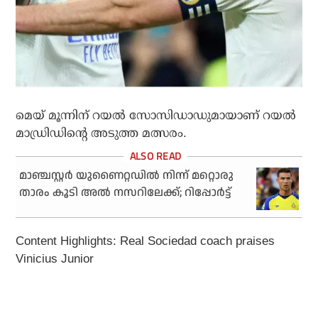
മെയ് മൂന്നിന് റയല്‍ സോസിഡാഡുമായാണ് റയല്‍
മാഡ്രിഡിന്റെ അടുത്ത മത്സരം.
മാഞ്ചസ്റ്റര്‍ യുണൈറ്റഡില്‍ നിന്ന് മറ്റൊരു
താരം കൂടി അല്‍ നസറിലേക്ക്; റിപ്പോര്‍ട്ട്
Content Highlights: Real Sociedad coach praises
Vinicius Junior