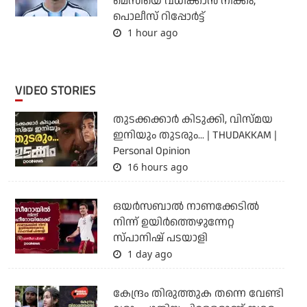
മെസിയെ വധിക്കാന്‍ നീക്കം;
പൊലീസ് റിപ്പോര്‍ട്ട്
1 hour ago
VIDEO STORIES
തുടക്കക്കാര്‍ കിടുക്കി, വിസ്മയ
ഇനിയും തുടരും... | THUDAKKAM |
Personal Opinion
16 hours ago
ഒയര്‍സബാൽ നാണക്കേടിൽ
നിന്ന് ഉയിർത്തെഴുന്നേറ്റ
സ്പാനിഷ് പടയാളി
1 day ago
കേന്ദ്രം തിരുത്തുക തന്നെ വേണ്ടി