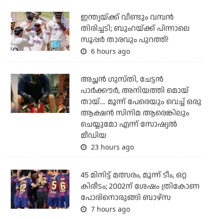
ഇന്ത്യയ്ക്ക് വീണ്ടും വമ്പന്‍
തിരിച്ചടി; ബുംറയ്ക്ക് പിന്നാലെ
സൂപ്പര്‍ താരവും പുറത്ത്!
6 hours ago
അച്ഛന്‍ ഗുസ്തി, ചേട്ടന്‍
പാര്‍ക്കൗര്‍, അനിയത്തി മൊയ്
തായ്.... മൂന്ന് പേരെയും വെച്ച് ഒരു
ആക്ഷന്‍ സിനിമ ആരെങ്കിലും
ചെയ്യുമോ എന്ന് സോഷ്യല്‍
മീഡിയ
23 hours ago
45 മിനിട്ട് മത്സരം, മൂന്ന് ടീം, ഒറ്റ
കിരീടം; 2002ന് ശേഷം ത്രികോണ
പോരിനൊരുങ്ങി ബാഴ്‌സ
7 hours ago