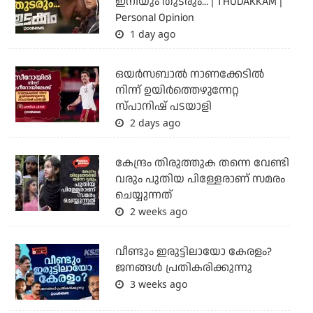
ഇനിയും തുടരും... | THUDAKKAM |
Personal Opinion
1 day ago
ഒയര്‍സബാൽ നാണക്കേടിൽ
നിന്ന് ഉയിർത്തെഴുന്നേറ്റ
സ്പാനിഷ് പടയാളി
2 days ago
കേന്ദ്രം തിരുത്തുക തന്നെ വേണ്ടി
വരും പുതിയ പിള്ളേരാണ് സമരം
ചെയ്യുന്നത്
2 weeks ago
വീണ്ടും ഇരുട്ടിലായോ കേരളം?
ജനങ്ങൾ പ്രതികരിക്കുന്നു
3 weeks ago