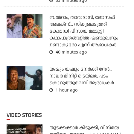
33 minutes ago
ബല്‍റാം, താരാദാസ്, ജോസഫ്
അലക്‌സ്... സീക്വലെടുത്ത്
കോമഡി പീസായ മമ്മൂട്ടി
കഥാപാത്രങ്ങളില്‍ ഷണ്മുഖനും
ഉണ്ടാകുമോ എന്ന് ആരാധകര്‍
40 minutes ago
യഷും യഷും നേര്‍ക്ക് നേര്‍...
നാലര മിനിറ്റ് ട്രെയ്‌ലര്‍, പടം
കൊളുത്തുമെന്ന് ആരാധകര്‍
1 hour ago
VIDEO STORIES
തുടക്കക്കാര്‍ കിടുക്കി, വിസ്മയ