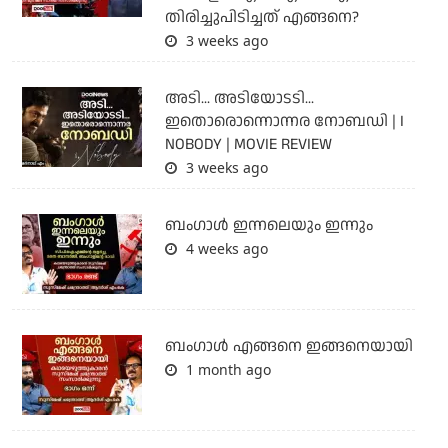
തിരിച്ചുപിടിച്ചത് എങ്ങനെ?
3 weeks ago
അടി... അടിയോടടി...
ഇതൊരൊന്നൊന്നര നോബഡി | I
NOBODY | MOVIE REVIEW
3 weeks ago
ബംഗാള്‍ ഇന്നലെയും ഇന്നും
4 weeks ago
ബം​ഗാൾ എങ്ങനെ ഇങ്ങനെയായി
1 month ago