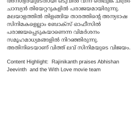
അനശ്വരയുടേതായി ഒടുവില്‍ വന്ന തെലുങ്ക് ചിത്രം
ചാമ്പ്യന്‍ തിയേറ്ററുകളില്‍ പരാജയമായിരുന്നു.
മലയാളത്തില്‍ തിളങ്ങിയ താരത്തിന്റെ അന്യഭാഷ
സിനിമകളെല്ലാം ബോക്സ് ഓഫീസില്‍
പരാജയപ്പെടുകയാണെന്ന വിമര്‍ശനം
സമൂഹമാധ്യമങ്ങളില്‍ നിറഞ്ഞിരുന്നു.
അതിനിടെയാണ് വിത്ത് ലവ് സിനിമയുടെ വിജയം.
Content Highlight:
Rajinikanth praises Abhishan
Jeevinth and the With Love movie team