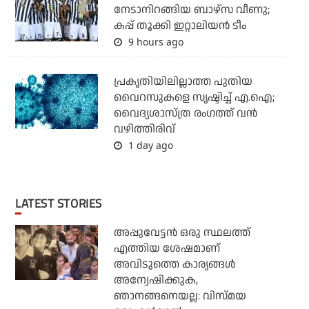
നേടാനിറങ്ങിയ ബാഴ്സ വീണു;
കപ്പ് തൂക്കി ഇറ്റാലിയൻ ടീം
9 hours ago
പ്രകൃതിയിലില്ലാത്ത പുതിയ
വൈറസുകളെ സൃഷ്ടിച്ച് എ.ഐ;
വൈദ്യശാസ്ത്ര രംഗത്ത് വന്‍
വഴിത്തിരിവ്
1 day ago
LATEST STORIES
അപ്പുവേട്ടന്‍ ഒരു സ്ഥലത്ത്
എത്തിയ ശേഷമാണ്
അവിടുത്തെ കാര്യങ്ങള്‍
അന്വേഷിക്കുക,
ഞാനങ്ങനെയല്ല: വിസ്മയ