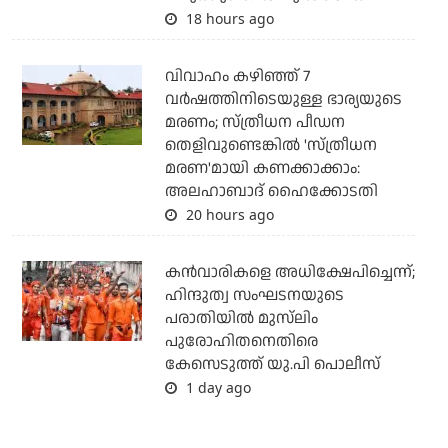
18 hours ago
വിവാഹം കഴിഞ്ഞ് 7
വര്‍ഷത്തിനിടെയുള്ള ഭാര്യയുടെ
മരണം; സ്ത്രീധന പീഡന
തെളിവുണ്ടെങ്കില്‍ 'സ്ത്രീധന
മരണ'മായി കണക്കാക്കാം:
അലഹാബാദ് ഹൈക്കോടതി
20 hours ago
കന്‍വാരികളെ അധിക്ഷേപിച്ചെന്ന്;
ഹിന്ദുത്വ സംഘടനയുടെ
പരാതിയില്‍ മുസ്‌ലിം
പുരോഹിതനെതിരെ
കേസെടുത്ത് യു.പി പൊലീസ്
1 day ago