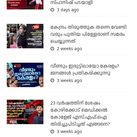
സ്പാനിഷ് പടയാളി
3 days ago
കേന്ദ്രം തിരുത്തുക തന്നെ വേണ്ടി
വരും പുതിയ പിള്ളേരാണ് സമരം
ചെയ്യുന്നത്
2 weeks ago
വീണ്ടും ഇരുട്ടിലായോ കേരളം?
ജനങ്ങൾ പ്രതികരിക്കുന്നു
3 weeks ago
23 വർഷത്തിന് ശേഷം
കോഴിക്കോട് മെഡിക്കൽ
കോളേജ് എസ്.എഫ്.ഐ
തിരിച്ചുപിടിച്ചത് എങ്ങനെ?
3 weeks ago