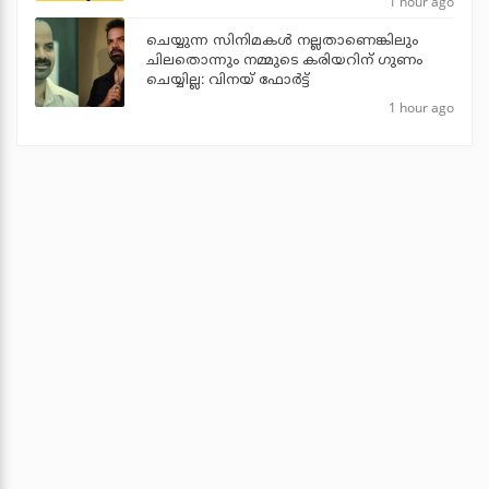
1 hour ago
ചെയ്യുന്ന സിനിമകൾ നല്ലതാണെങ്കിലും
ചിലതൊന്നും നമ്മുടെ കരിയറിന് ഗുണം
ചെയ്യില്ല: വിനയ് ഫോർട്ട്
1 hour ago