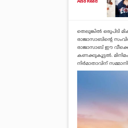
Also Read
തെലുങ്കില്‍ ഒരുപിടി
രാജാസാബി
ന്റെ സംവ
രാജാസാബ് ഈ വീക്കെന
കണക്കുകൂട്ടല്‍. മിനി
നിര്‍മാതാവിന് സമ്മാനിക്