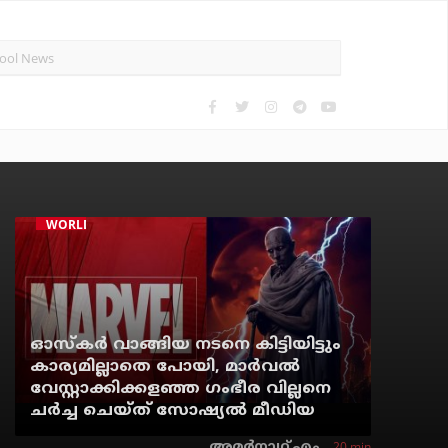
WORLD CINEMA
ഓസ്‌കര്‍ വാങ്ങിയ നടനെ കിട്ടിയിട്ടും
കാര്യമില്ലാതെ പോയി, മാര്‍വല്‍
വേസ്റ്റാക്കിക്കളഞ്ഞ ഗംഭീര വില്ലനെ
ചര്‍ച്ച ചെയ്ത് സോഷ്യല്‍ മീഡിയ
20 min
അമര്‍നാഥ് എം.