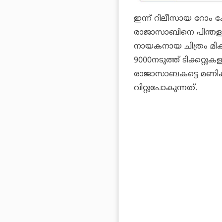
ഇന്ന് റിലീസായ റോം
രാജാസാബിനെ പിന്തള്ള
നായകനായ ചിത്രം മികച്
9000നടുത്ത് ടിക്കറ്റുക
രാജാസാബ
കട്ടെ മണിക
വിറ്റുപോകുന്നത്.