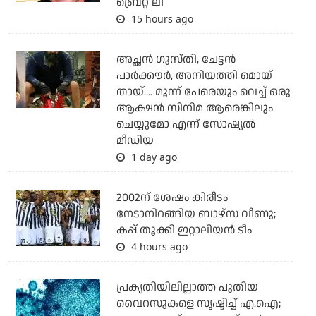
ബ്രെറ്റ് ലീ
15 hours ago
അച്ഛന്‍ ഗുസ്തി, ചേട്ടന്‍
പാര്‍ക്കൗര്‍, അനിയത്തി മൊയ്
തായ്.... മൂന്ന് പേരെയും വെച്ച് ഒരു
ആക്ഷന്‍ സിനിമ ആരെങ്കിലും
ചെയ്യുമോ എന്ന് സോഷ്യല്‍
മീഡിയ
1 day ago
2002ന് ശേഷം കിരീടം
നേടാനിറങ്ങിയ ബാഴ്സ വീണു;
കപ്പ് തൂക്കി ഇറ്റാലിയൻ ടീം
4 hours ago
പ്രകൃതിയിലില്ലാത്ത പുതിയ
വൈറസുകളെ സൃഷ്ടിച്ച് എ.ഐ;