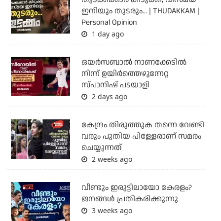
ഇനിയും തുടരും... | THUDAKKAM |
Personal Opinion
1 day ago
ഒയര്‍സബാൽ നാണക്കേടിൽ
നിന്ന് ഉയിർത്തെഴുന്നേറ്റ
സ്പാനിഷ് പടയാളി
2 days ago
കേന്ദ്രം തിരുത്തുക തന്നെ വേണ്ടി
വരും പുതിയ പിള്ളേരാണ് സമരം
ചെയ്യുന്നത്
2 weeks ago
വീണ്ടും ഇരുട്ടിലായോ കേരളം?
ജനങ്ങൾ പ്രതികരിക്കുന്നു
3 weeks ago