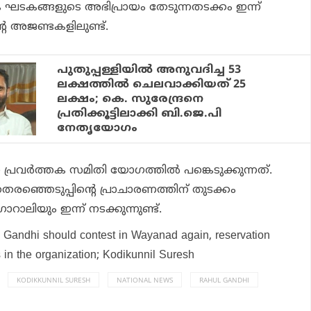
ിക ഘടകങ്ങളുടെ അഭിപ്രായം തേടുന്നതടക്കം ഇന്ന്
റെ അജണ്ടകളിലുണ്ട്.
പുതുപ്പള്ളിയില്‍ അനുവദിച്ച 53
ലക്ഷത്തില്‍ ചെലവാക്കിയത് 25
ലക്ഷം; കെ. സുരേന്ദ്രനെ
പ്രതിക്കൂട്ടിലാക്കി ബി.ജെ.പി
നേതൃയോഗം
പ്രവര്‍ത്തക സമിതി യോഗത്തില്‍ പങ്കെടുക്കുന്നത്.
ഞ്ഞെടുപ്പിന്റെ പ്രാചാരണത്തിന് തുടക്കം
റാലിയും ഇന്ന് നടക്കുന്നുണ്ട്.
 Gandhi should contest in Wayanad again, reservation
s in the organization; Kodikunnil Suresh
KODIKKUNNIL SURESH
NATIONAL NEWS
RAHUL GANDHI