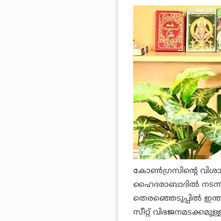
കോണ്‍ഗ്രസിന്റെ വിശാ
ഹൈദരാബാദില്‍ നടന്നുക
തെരഞ്ഞെടുപ്പില്‍ ഇന്
സീറ്റ് വിഭജനമടക്കമുള്ള