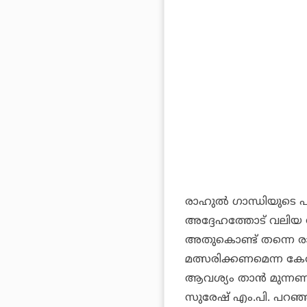
രാഹുല്‍ ഗാന്ധിയുടെ പാ
അദ്ദേഹത്തോട് വലിയ സി
അതുകൊണ്ട് തന്നെ രാഹു
മത്സരിക്കണമെന്ന കേരള
ആവശ്യം താന്‍ മുന്നണി 
സുരേഷ് എം.പി. പറഞ്