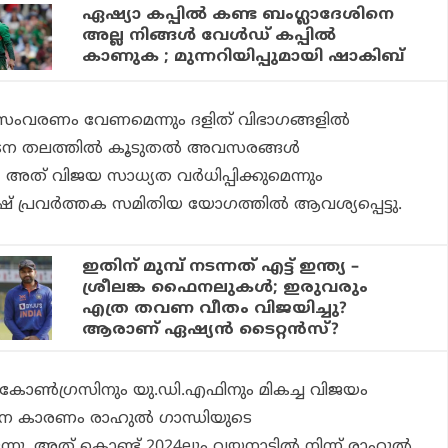
ഏഷ്യാ കപ്പിൽ കണ്ട ബംഗ്ലാദേശിനെ
അല്ല നിങ്ങൾ വേൾഡ് കപ്പിൽ
കാണുക ; മുന്നറിയിപ്പുമായി ഷാകിബ്
ംവരണം വേണമെന്നും ദളിത് വിഭാഗങ്ങളില്‍
ംഘടന തലത്തില്‍ കൂടുതല്‍ അവസരങ്ങള്‍
, അത് വിജയ സാധ്യത വര്‍ധിപ്പിക്കുമെന്നും
ഷ് പ്രവര്‍ത്തക സമിതിയ യോഗത്തില്‍ ആവശ്യപ്പെട്ടു.
ഇതിന് മുമ്പ് നടന്നത് എട്ട് ഇന്ത്യ –
ശ്രീലങ്ക ഫൈനലുകള്‍; ഇരുവരും
എത്ര തവണ വീതം വിജയിച്ചു?
ആരാണ് ഏഷ്യന്‍ ടൈറ്റന്‍സ്?
്‍ കോണ്‍ഗ്രസിനും യു.ഡി.എഫിനും മികച്ച വിജയം
ാന കാരണം രാഹുല്‍ ഗാന്ധിയുടെ
ന്നു. അത് കൊണ്ട് 2024ലും വയനാട്ടില്‍ നിന്ന് രാഹുല്‍